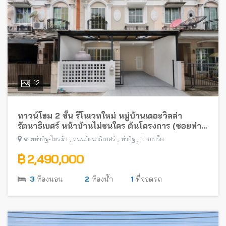
12
ทาวน์โฮม 2 ชั้น รีโนเวทใหม่ หมู่บ้านเดอะวิลล่า
รัตนาธิเบศร์ หน้าบ้านไม่ชนใคร ต้นโครงการ (ซอยท่า
อิฐ-ไทรม้า) พร้อมอยู่ ใกล้รถไฟฟ้าสายสีม่วง
,
,
,
ซอยท่าอิฐ-ไทรม้า
ถนนรัตนาธิเบศร์
ท่าอิฐ
ปากเกร็ด
฿ 2,490,000
3
ห้องนอน
2
ห้องน้ำ
1
ที่จอดรถ