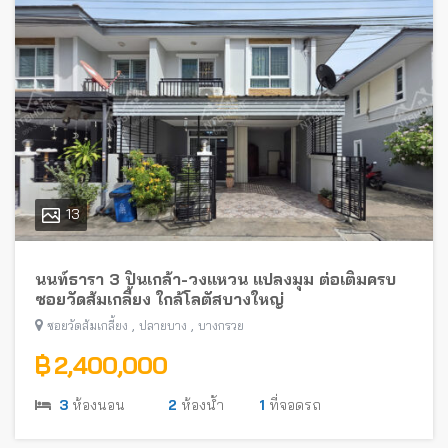
13
นนท์ธารา 3 ปิ่นเกล้า-วงแหวน แปลงมุม ต่อเติมครบ
ซอยวัดส้มเกลี้ยง ใกล้โลตัสบางใหญ่
,
,
ซอยวัดส้มเกลี้ยง
ปลายบาง
บางกรวย
฿ 2,400,000
3
ห้องนอน
2
ห้องน้ำ
1
ที่จอดรถ