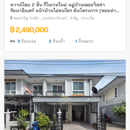
ทาวน์โฮม 2 ชั้น รีโนเวทใหม่ หมู่บ้านเดอะวิลล่า
รัตนาธิเบศร์ หน้าบ้านไม่ชนใคร ต้นโครงการ (ซอยท่า
อิฐ-ไทรม้า) พร้อมอยู่ ใกล้รถไฟฟ้าสายสีม่วง
,
,
,
ซอยท่าอิฐ-ไทรม้า
ถนนรัตนาธิเบศร์
ท่าอิฐ
ปากเกร็ด
฿ 2,490,000
3
ห้องนอน
2
ห้องน้ำ
1
ที่จอดรถ