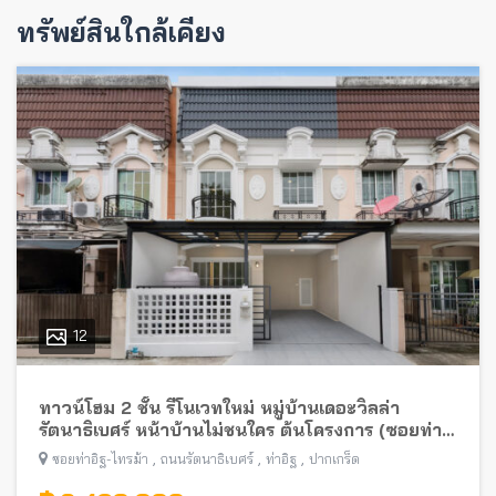
ทรัพย์สินใกล้เคียง
12
ทาวน์โฮม 2 ชั้น รีโนเวทใหม่ หมู่บ้านเดอะวิลล่า
รัตนาธิเบศร์ หน้าบ้านไม่ชนใคร ต้นโครงการ (ซอยท่า
อิฐ-ไทรม้า) พร้อมอยู่ ใกล้รถไฟฟ้าสายสีม่วง
,
,
,
ซอยท่าอิฐ-ไทรม้า
ถนนรัตนาธิเบศร์
ท่าอิฐ
ปากเกร็ด