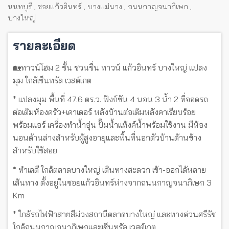
นนทบุรี
,
ซอยแก้วอินทร์
,
บางแม่นาง
,
ถนนกาญจนาภิเษก
,
บางใหญ่
รายละเอียด
🏡ทาวน์โฮม 2 ชั้น ชวนชื่น ทาวน์ แก้วอินทร์ บางใหญ่ แปลง
มุม ใกล้เซ็นทรัล เวสต์เกต
* แปลงมุม พื้นที่ 47.6 ตร.ว. ฟังก์ชัน 4 นอน 3 น้ำ 2 ที่จอดรถ
ต่อเติมห้องครัว+เคาเตอร์ หลังบ้านต่อเติมหลังคาเรียบร้อย
พร้อมแอร์ เครื่องทำน้ำอุ่น ปั๊มน้ำแท้งค์น้ำพร้อมใช้งาน มีห้อง
นอนด้านล่างสำหรับผู้สูงอายุและพื้นที่นอกตัวบ้านด้านข้าง
สำหรับใช้สอย
* ทำเลดี ใกล้ตลาดบางใหญ่ เดินทางสะดวก เข้า-ออกได้หลาย
เส้นทาง ตั้งอยู่ในซอยแก้วอินทร์ห่างจากถนนกาญจนาภิเษก 3
Km
* ใกล้รถไฟฟ้าสายสีม่วงสถานีตลาดบางใหญ่ และทางด่วนศรีรัช
ใกล้ถนนกาญจนาภิเษกและเซ็นทรัล เวสต์เกต