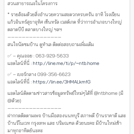
สวนสาธารณะในโครงการ
* รายล้อมด้วยสิ่งอำนวยความสะดวกครบครัน อาทิ โรงเรียน
แก้วอินทร์สุธาอุทิศ เซ็นทรัล เวสต์เกต ที่ว่าการอำเภอบางใหญ่
ตลาดบีบี ตลาดบางใหญ่ ฯลฯ
———————————————
สนใจนัดชมบ้าน ดูทำเล ติดต่อสอบถามเพิ่มเติม
✅ – คุณออย : 063-929-5633
แอดไลน์ที่นี่ :
http://line.me/ti/p/~ntb.home
✅ – เบอร์กลาง 099-356-6623
แอดไลน์ที่นี่ :
https://lin.ee/3HMALkmfG
แอดไลน์ติดตามข่าวสารข้อมูลทรัพย์ใหม่ๆได้ที่ @ntbhome (มี
@ด้วย)
———————————————
ฝากกดติดตามเพจ บ้านมือสองนนทบุรี สภาพดี บ้านราคาดี และ
บ้านรีโนเวท กรุงเทพ และ ปริมณฑล ด้วยนะคะ มีบ้านใหม่เข้า
มาทุกอาทิตย์นะคะ