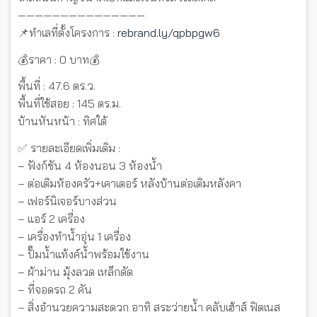
———————————————
📌ทำเลที่ตั้งโครงการ :
rebrand.ly/qpbpgw6
💰ราคา : 0 บาท💰
พื้นที่ : 47.6 ตร.ว.
พื้นที่ใช้สอย : 145 ตร.ม.
บ้านหันหน้า : ทิศใต้
✅ รายละเอียดเพิ่มเติม :
– ฟังก์ชัน 4 ห้องนอน 3 ห้องน้ำ
– ต่อเติมห้องครัว+เคาเตอร์ หลังบ้านต่อเติมหลังคา
– เฟอร์นิเจอร์บางส่วน
– แอร์ 2 เครื่อง
– เครื่องทำน้ำอุ่น 1 เครื่อง
– ปั๊มน้ำแท้งค์น้ำพร้อมใช้งาน
– ผ้าม่าน มุ้งลวด เหล็กดัด
– ที่จอดรถ 2 คัน
– สิ่งอำนวยความสะดวก อาทิ สระว่ายน้ำ คลับเฮ้าส์ ฟิตเนส