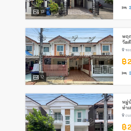
13
พฤก
วัด
ซอย
฿ 
12
หมู่
ทำเล
ถนน
฿ 