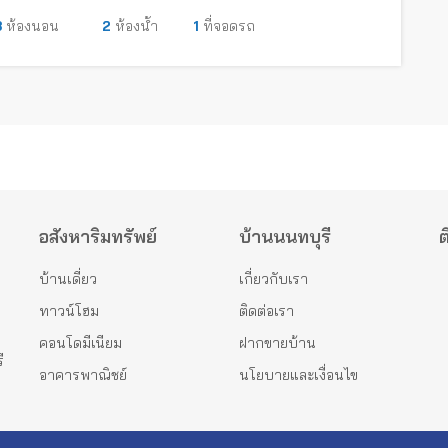
3
ห้องนอน
2
ห้องน้ำ
1
ที่จอดรถ
อสังหาริมทรัพย์
บ้านนนทบุรี
ต
บ้านเดี่ยว
เกี่ยวกับเรา
ทาวน์โฮม
ติดต่อเรา
คอนโดมีเนียม
ฝากขายบ้าน
ี
อาคารพาณิชย์
นโยบายและเงื่อนไข