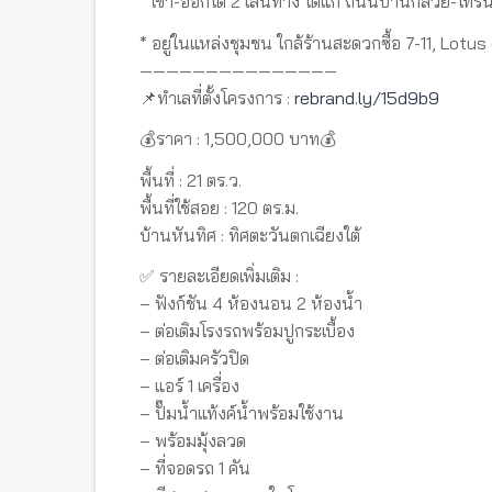
* เข้า-ออกได้ 2 เส้นทาง ได้แก่ ถนนบ้านกล้วย-
* อยู่ในแหล่งชุมชน ใกล้ร้านสะดวกซื้อ 7-11, Lotu
———————————————
📌ทำเลที่ตั้งโครงการ :
rebrand.ly/15d9b9
💰ราคา : 1,500,000 บาท💰
พื้นที่ : 21 ตร.ว.
พื้นที่ใช้สอย : 120 ตร.ม.
บ้านหันทิศ : ทิศตะวันตกเฉียงใต้
✅ รายละเอียดเพิ่มเติม :
– ฟังก์ชัน 4 ห้องนอน 2 ห้องน้ำ
– ต่อเติมโรงรถพร้อมปูกระเบื้อง
– ต่อเติมครัวปิด
– แอร์ 1 เครื่อง
– ปั๊มน้ำแท้งค์น้ำพร้อมใช้งาน
– พร้อมมุ้งลวด
– ที่จอดรถ 1 คัน