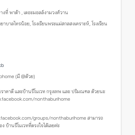
ยทางที่ พาต้า , เดอะมอลล์งามวงศ์วาน
รงพยาบาลไทรน้อย, โรงเรียนพระแม่สกลสงเคราะห์, โรงเรียน
cb
tbhome (มี @ด้วย)
ราคาดี และบ้านรีโนเวท กรุงเทพ และ ปริมณฑล ด้วยนะ
www.facebook.com/nonthaburihome
ww.facebook.com/groups/nonthaburihome สามารถ
อง บ้านรีโนเวทที่ตรงใจได้เลยค่ะ