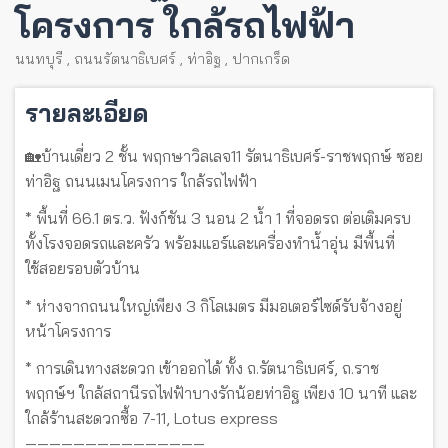
โครงการ ใกล้รถไฟฟ้า
นนทบุรี
,
ถนนรัตนาธิเบศร์
,
ท่าอิฐ
,
ปากเกร็ด
รายละเอียด
🏡บ้านเดี่ยว 2 ชั้น พฤกษาวิลเลจ11 รัตนาธิเบศร์-ราชพฤกษ์ ซอย
ท่าอิฐ ถนนเมนโครงการ ใกล้รถไฟฟ้า
* พื้นที่ 66.1 ตร.ว. ฟังก์ชัน 3 นอน 2 น้ำ 1 ที่จอดรถ ต่อเติมครบ
ทั้งโรงจอดรถและครัว พร้อมแอร์และเครื่องทำน้ำอุ่น มีพื้นที่
ใช้สอยรอบตัวบ้าน
* ห่างจากถนนใหญ่เพียง 3 กิโลเมตร มีมอเตอร์ไซด์รับจ้างอยู่
หน้าโครงการ
* การเดินทางสะดวก เข้าออกได้ ทั้ง ถ.รัตนาธิเบศร์, ถ.ราช
พฤกษ์ฯ ใกล้สถานีรถไฟฟ้าบางรักน้อยท่าอิฐ เพียง 10 นาที และ
ใกล้ร้านสะดวกซื้อ 7-11, Lotus express
———————————————