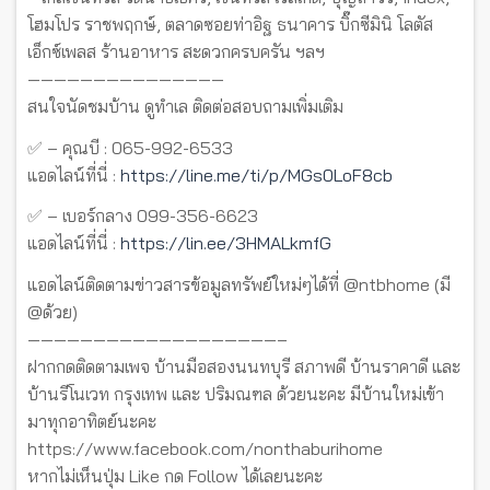
โฮมโปร ราชพฤกษ์, ตลาดซอยท่าอิฐ ธนาคาร บิ๊กซีมินิ โลตัส
เอ็กซ์เพลส ร้านอาหาร สะดวกครบครัน ฯลฯ
———————————————
สนใจนัดชมบ้าน ดูทำเล ติดต่อสอบถามเพิ่มเติม
✅ – คุณบี : 065-992-6533
แอดไลน์ที่นี่ :
https://line.me/ti/p/MGs0LoF8cb
✅ – เบอร์กลาง 099-356-6623
แอดไลน์ที่นี่ :
https://lin.ee/3HMALkmfG
แอดไลน์ติดตามข่าวสารข้อมูลทรัพย์ใหม่ๆได้ที่ @ntbhome (มี
@ด้วย)
———————————————————–
ฝากกดติดตามเพจ บ้านมือสองนนทบุรี สภาพดี บ้านราคาดี และ
บ้านรีโนเวท กรุงเทพ และ ปริมณฑล ด้วยนะคะ มีบ้านใหม่เข้า
มาทุกอาทิตย์นะคะ
https://www.facebook.com/nonthaburihome
หากไม่เห็นปุ่ม Like กด Follow ได้เลยนะคะ