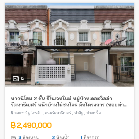
12
ทาวน์โฮม 2 ชั้น รีโนเวทใหม่ หมู่บ้านเดอะวิลล่า
รัตนาธิเบศร์ หน้าบ้านไม่ชนใคร ต้นโครงการ (ซอยท่า
อิฐ-ไทรม้า) พร้อมอยู่ ใกล้รถไฟฟ้าสายสีม่วง
,
,
,
ซอยท่าอิฐ-ไทรม้า
ถนนรัตนาธิเบศร์
ท่าอิฐ
ปากเกร็ด
฿ 2,490,000
3
ห้องนอน
2
ห้องน้ำ
1
ที่จอดรถ