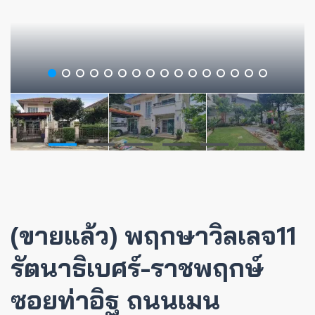
(ขายแล้ว) พฤกษาวิลเลจ11
รัตนาธิเบศร์-ราชพฤกษ์
ซอยท่าอิฐ ถนนเมน