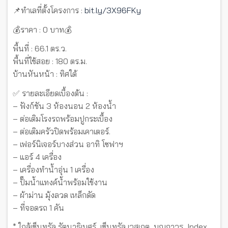
📌ทำเลที่ตั้งโครงการ :
bit.ly/3X96FKy
💰ราคา : 0 บาท💰
พื้นที่ : 66.1 ตร.ว.
พื้นที่ใช้สอย : 180 ตร.ม.
บ้านหันหน้า : ทิศใต้
✅ รายละเอียดเบื้องต้น :
– ฟังก์ชัน 3 ห้องนอน 2 ห้องน้ำ
– ต่อเติมโรงรถพร้อมปูกระเบื้อง
– ต่อเติมครัวปิดพร้อมเคาเตอร์.
– เฟอร์นิเจอร์บางส่วน อาทิ โซฟาฯ
– แอร์ 4 เครื่อง
– เครื่องทำน้ำอุ่น 1 เครื่อง
– ปั๊มน้ำแทงค์น้ำพร้อมใช้งาน
– ผ้าม่าน มุ้งลวด เหล็กดัด
– ที่จอดรถ 1 คัน
* ใกล้เซ็นทรัล รัตนาธิเบศร์, เซ็นทรัล เวสเกต, บุญถาวร, Index,