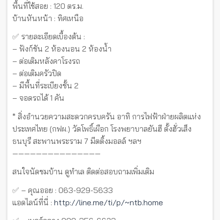
พื้นที่ใช้สอย : 120 ตร.ม.
บ้านหันหน้า : ทิศเหนือ
✅ รายละเอียดเบื้องต้น :
– ฟังก์ชัน 2 ห้องนอน 2 ห้องน้ำ
– ต่อเติมหลังคาโรงรถ
– ต่อเติมครัวปิด
– มีพื้นที่ระเบียงชั้น 2
– จอดรถได้ 1 คัน
* สิ่งอำนวยความสะดวกครบครัน อาทิ การไฟฟ้าฝ่ายผลิตแห่ง
ประเทศไทย (กฟผ.) วัดโพธิ์เผือก โรงพยาบาลยันฮี ตั้งฮั่วเส็ง
ธนบุรี สะพานพระราม 7 มีตติ้งมอลล์ ฯลฯ
———————————————
สนใจนัดชมบ้าน ดูทำเล ติดต่อสอบถามเพิ่มเติม
✅ – คุณออย : 063-929-5633
แอดไลน์ที่นี่ :
http://line.me/ti/p/~ntb.home