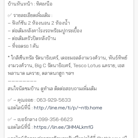
บ้านหันหน้า : ทิศเหนือ
✅ รายละเอียดเพิ่มเติม :
– ฟังก์ชัน 2 ห้องนอน 2 ห้องน้ำ
– ต่อเติมหลังคาโรงรถพร้อมปูกระเบื้อง
– ต่อเติมครัวปิดหลังบ้าน
– ที่จอดรถ 1 คัน
* ใกล้เซ็นทรัล รัตนาธิเบศร์, เดอะมอลล์งามวงศ์วาน, พันธ์ทิพย์
งามวงศ์วาน, Big C รัตนาธิเบศร์, Tesco Lotus แคราย, เอส
พลานาด แคราย, ตลาดนกฮูก ฯลฯ
———————–
สนใจนัดชมบ้าน ดูทำเล ติดต่อสอบถามเพิ่มเติม
✅ – คุณออย : 063-929-5633
แอดไลน์ที่นี่ :
http://line.me/ti/p/~ntb.home
✅ – เบอร์กลาง 099-356-6623
แอดไลน์ที่นี่ :
https://lin.ee/3HMALkmfG