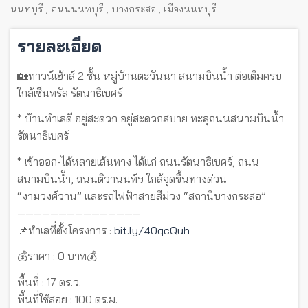
นนทบุรี
,
ถนนนนทบุรี
,
บางกระสอ
,
เมืองนนทบุรี
รายละเอียด
🏡ทาวน์เฮ้าส์ 2 ชั้น หมู่บ้านตะวันนา สนามบินน้ำ ต่อเติมครบ
ใกล้เซ็นทรัล รัตนาธิเบศร์
* บ้านทำเลดี อยู่สะดวก อยู่สะดวกสบาย ทะลุถนนสนามบินน้ำ
รัตนาธิเบศร์
* เข้าออก-ได้หลายเส้นทาง ได้แก่ ถนนรัตนาธิเบศร์, ถนน
สนามบินน้ำ, ถนนติวานนท์ฯ ใกล้จุดขึ้นทางด่วน
“งามวงศ์วาน” และรถไฟฟ้าสายสีม่วง “สถานีบางกระสอ”
———————————————
📌ทำเลที่ตั้งโครงการ :
bit.ly/40qcQuh
💰ราคา : 0 บาท💰
พื้นที่ : 17 ตร.ว.
พื้นที่ใช้สอย : 100 ตร.ม.