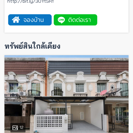
http://bit.ly/30YtSRf
ทรัพย์สินใกล้เคียง
12