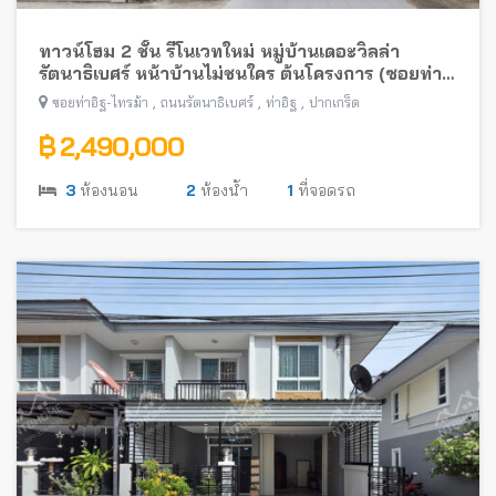
ทาวน์โฮม 2 ชั้น รีโนเวทใหม่ หมู่บ้านเดอะวิลล่า
รัตนาธิเบศร์ หน้าบ้านไม่ชนใคร ต้นโครงการ (ซอยท่า
อิฐ-ไทรม้า) พร้อมอยู่ ใกล้รถไฟฟ้าสายสีม่วง
,
,
,
ซอยท่าอิฐ-ไทรม้า
ถนนรัตนาธิเบศร์
ท่าอิฐ
ปากเกร็ด
฿ 2,490,000
3
ห้องนอน
2
ห้องน้ำ
1
ที่จอดรถ