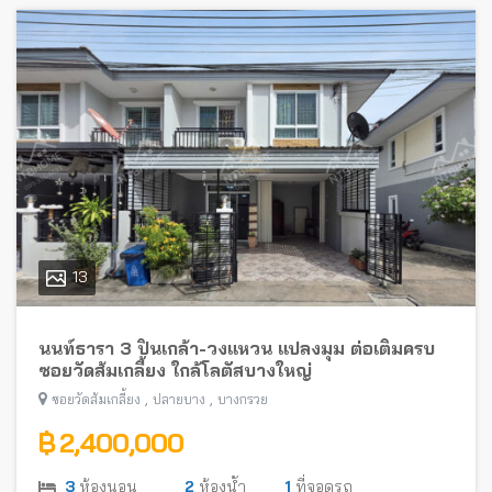
13
นนท์ธารา 3 ปิ่นเกล้า-วงแหวน แปลงมุม ต่อเติมครบ
ซอยวัดส้มเกลี้ยง ใกล้โลตัสบางใหญ่
,
,
ซอยวัดส้มเกลี้ยง
ปลายบาง
บางกรวย
฿ 2,400,000
3
ห้องนอน
2
ห้องน้ำ
1
ที่จอดรถ