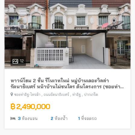
12
ทาวน์โฮม 2 ชั้น รีโนเวทใหม่ หมู่บ้านเดอะวิลล่า
รัตนาธิเบศร์ หน้าบ้านไม่ชนใคร ต้นโครงการ (ซอยท่า
อิฐ-ไทรม้า) พร้อมอยู่ ใกล้รถไฟฟ้าสายสีม่วง
,
,
,
ซอยท่าอิฐ-ไทรม้า
ถนนรัตนาธิเบศร์
ท่าอิฐ
ปากเกร็ด
฿ 2,490,000
3
ห้องนอน
2
ห้องน้ำ
1
ที่จอดรถ