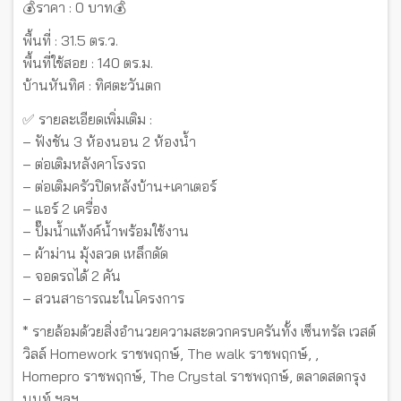
💰ราคา : 0 บาท💰
พื้นที่ : 31.5 ตร.ว.
พื้นที่ใช้สอย : 140 ตร.ม.
บ้านหันทิศ : ทิศตะวันตก
✅ รายละเอียดเพิ่มเติม :
– ฟังชัน 3 ห้องนอน 2 ห้องน้ำ
– ต่อเติมหลังคาโรงรถ
– ต่อเติมครัวปิดหลังบ้าน+เคาเตอร์
– แอร์ 2 เครื่อง
– ปั๊มน้ำแท้งค์น้ำพร้อมใช้งาน
– ผ้าม่าน มุ้งลวด เหล็กดัด
– จอดรถได้ 2 คัน
– สวนสาธารณะในโครงการ
* รายล้อมด้วยสิ่งอำนวยความสะดวกครบครันทั้ง เซ็นทรัล เวสต์
วิลล์ Homework ราชพฤกษ์, The walk ราชพฤกษ์, ,
Homepro ราชพฤกษ์, The Crystal ราชพฤกษ์, ตลาดสดกรุง
นนท์ ฯลฯ