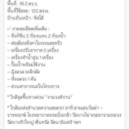
พื้นที่ : 18.2 ตร.ว.
พื้นที่ใช้สอย : 120 ตร.ม.
บ้านหันหน้า : ทิศใต้
✅ รายละเอียดเพิ่มเติม :
– ฟังก์ชัน 2 ห้องนอน 2 ห้องน้ำ
– ต่อเติมหลังคาโรงรถและครัว
– เครื่องปรับอากาศ 2 เครื่อง
– เครื่องทำน้ำอุ่น 1 เครื่อง
– ปั้มน้ำพร้อมใช้งาน
– มุ้งลวด เหล็กดัด
– ที่จอดรถ 1 คัน
– สวนสาธารณะในโครงการ
* ใกล้จุดขึ้นทางด่วน “งามวงศ์วาน”
* ใกล้แหล่งอำนวยความสะดวก อาทิ สามเสนวิลล่า –
ราชพฤกษ์​ โรงพยาบาลพระนั่งเกล้า วัดบางไผ่ พระอารามหลวง
วัดบางรักใหญ่ เซ็นทรัล รัตนาธิเบศร์ ฯลฯ