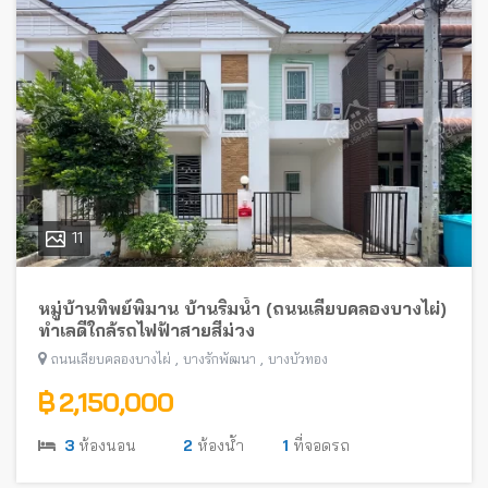
11
หมู่บ้านทิพย์พิมาน บ้านริมน้ำ (ถนนเลียบคลองบางไผ่)
ทำเลดีใกล้รถไฟฟ้าสายสีม่วง
,
,
ถนนเลียบคลองบางไผ่
บางรักพัฒนา
บางบัวทอง
฿ 2,150,000
3
ห้องนอน
2
ห้องน้ำ
1
ที่จอดรถ