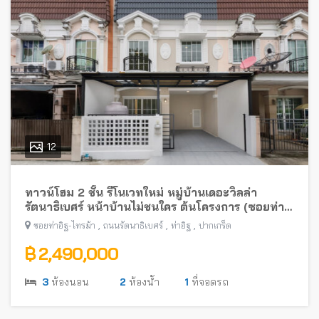
12
ทาวน์โฮม 2 ชั้น รีโนเวทใหม่ หมู่บ้านเดอะวิลล่า
รัตนาธิเบศร์ หน้าบ้านไม่ชนใคร ต้นโครงการ (ซอยท่า
อิฐ-ไทรม้า) พร้อมอยู่ ใกล้รถไฟฟ้าสายสีม่วง
,
,
,
ซอยท่าอิฐ-ไทรม้า
ถนนรัตนาธิเบศร์
ท่าอิฐ
ปากเกร็ด
฿ 2,490,000
3
ห้องนอน
2
ห้องน้ำ
1
ที่จอดรถ