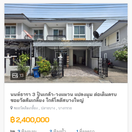
13
นนท์ธารา 3 ปิ่นเกล้า-วงแหวน แปลงมุม ต่อเติมครบ
ซอยวัดส้มเกลี้ยง ใกล้โลตัสบางใหญ่
,
,
ซอยวัดส้มเกลี้ยง
ปลายบาง
บางกรวย
฿ 2,400,000
3
ห้องนอน
2
ห้องน้ำ
1
ที่จอดรถ