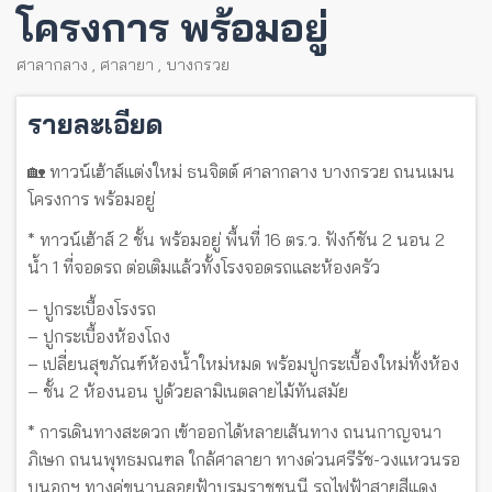
โครงการ พร้อมอยู่
ศาลากลาง
,
ศาลายา
,
บางกรวย
รายละเอียด
🏡 ทาวน์เฮ้าส์แต่งใหม่ ธนจิตต์ ศาลากลาง บางกรวย ถนนเมน
โครงการ พร้อมอยู่
* ทาวน์เฮ้าส์ 2 ชั้น พร้อมอยู่ พื้นที่ 16 ตร.ว. ฟังก์ชัน 2 นอน 2
น้ำ 1 ที่จอดรถ ต่อเติมแล้วทั้งโรงจอดรถและห้องครัว
– ปูกระเบื้องโรงรถ
– ปูกระเบื้องห้องโถง
– เปลี่ยนสุขภัณฑ์ห้องน้ำใหม่หมด พร้อมปูกระเบื้องใหม่ทั้งห้อง
– ชั้น 2 ห้องนอน ปูด้วยลามิเนตลายไม้ทันสมัย
* การเดินทางสะดวก เข้าออกได้หลายเส้นทาง ถนนกาญจนา
ภิเษก ถนนพุทธมณฑล ใกล้ศาลายา ทางด่วนศรีรัช-วงแหวนรอ
บนอกฯ ทางคู่ขนานลอยฟ้าบรมราชชนนี รถไฟฟ้าสายสีแดง