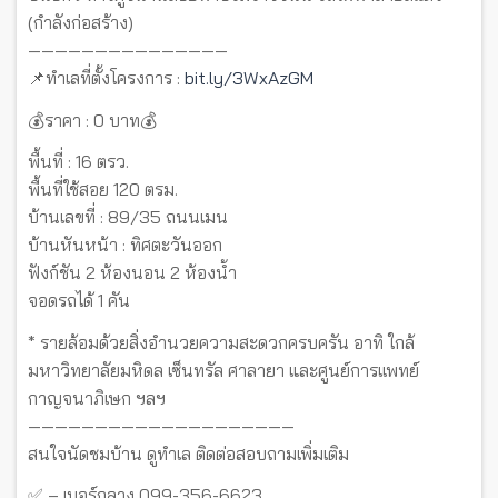
(กำลังก่อสร้าง)
———————————————
📌ทำเลที่ตั้งโครงการ :
bit.ly/3WxAzGM
💰ราคา : 0 บาท💰
พื้นที่ : 16 ตรว.
พื้นที่ใช้สอย 120 ตรม.
บ้านเลขที่ : 89/35 ถนนเมน
บ้านหันหน้า : ทิศตะวันออก
ฟังก์ชัน 2 ห้องนอน 2 ห้องน้ำ
จอดรถได้ 1 คัน
* รายล้อมด้วยสิ่งอำนวยความสะดวกครบครัน อาทิ ใกล้
มหาวิทยาลัยมหิดล เซ็นทรัล ศาลายา และศูนย์การเเพทย์
กาญจนาภิเษก ฯลฯ
————————————————————
สนใจนัดชมบ้าน ดูทำเล ติดต่อสอบถามเพิ่มเติม
✅ – เบอร์กลาง 099-356-6623