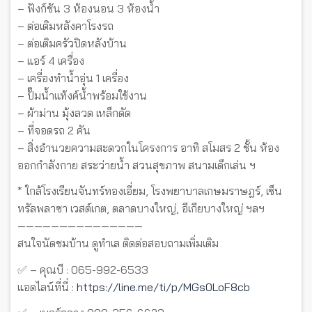
– ฟังก์ชัน 3 ห้องนอน 3 ห้องน้ำ
– ต่อเติมหลังคาโรงรถ
– ต่อเติมครัวปิดหลังบ้าน
– แอร์ 4 เครื่อง
– เครื่องทำน้ำอุ่น 1 เครื่อง
– ปั๊มน้ำแท้งค์น้ำพร้อมใช้งาน
– ผ้าม่าน มุ้งลวด เหล็กดัด
– ที่จอดรถ 2 คัน
– สิ่งอำนวยความสะดวกในโครงการ อาทิ สโมสร 2 ชั้น ห้อง
ออกกำลังกาย สระว่ายน้ำ สวนสุขภาพ สนามเด็กเล่น ฯ
* ใกล้โรงเรียนจันทร์ทองเอี่ยม, โรงพยาบาลเกษมราษฎร์, เซ็น
ทรัลพลาซา เวสต์เกต, ตลาดบางใหญ่, อีเกียบางใหญ่ ฯลฯ
———————————————
สนใจนัดชมบ้าน ดูทำเล ติดต่อสอบถามเพิ่มเติม
✅ – คุณบี : 065-992-6533
แอดไลน์ที่นี่ :
https://line.me/ti/p/MGs0LoF8cb