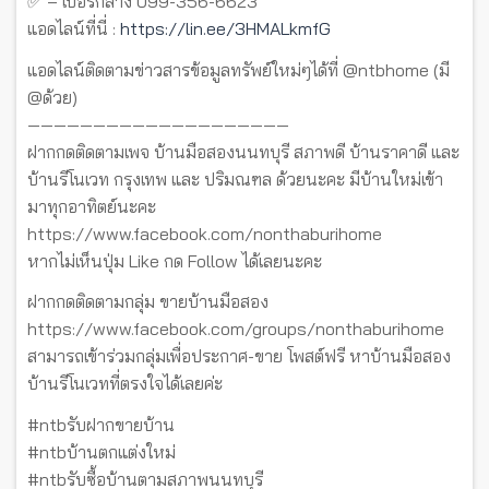
✅ – เบอร์กลาง 099-356-6623
แอดไลน์ที่นี่ :
https://lin.ee/3HMALkmfG
แอดไลน์ติดตามข่าวสารข้อมูลทรัพย์ใหม่ๆได้ที่ @ntbhome (มี
@ด้วย)
————————————————————
ฝากกดติดตามเพจ บ้านมือสองนนทบุรี สภาพดี บ้านราคาดี และ
บ้านรีโนเวท กรุงเทพ และ ปริมณฑล ด้วยนะคะ มีบ้านใหม่เข้า
มาทุกอาทิตย์นะคะ
https://www.facebook.com/nonthaburihome
หากไม่เห็นปุ่ม Like กด Follow ได้เลยนะคะ
ฝากกดติดตามกลุ่ม ขายบ้านมือสอง
https://www.facebook.com/groups/nonthaburihome
สามารถเข้าร่วมกลุ่มเพื่อประกาศ-ขาย โพสต์ฟรี หาบ้านมือสอง
บ้านรีโนเวทที่ตรงใจได้เลยค่ะ
#ntbรับฝากขายบ้าน
#ntbบ้านตกแต่งใหม่
#ntbรับซื้อบ้านตามสภาพนนทบุรี