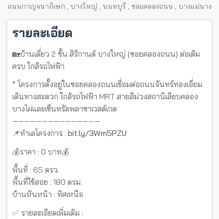
ถนนกาญจนาภิเษก
,
บางใหญ่
,
นนทบุรี
,
ซอยคลองถนน
,
บางแม่นาง
รายละเอียด
🏡บ้านเดี่ยว 2 ชั้น สิริกานต์ บางใหญ่ (ซอยคลองถนน) ต่อเติม
ครบ ใกล้รถไฟฟ้า
* โครงการตั้งอยู่ในซอยคลองถนนเชื่อมต่อถนนจันทร์ทองเอี่ยม
เดินทางสะดวก ใกล้รถไฟฟ้า MRT สายสีม่วงสถานีเลียบคลอง
บางไผ่และเซ็นทรัลพลาซาเวสต์เกต
———————————————
📌ทำเลโครงการ :
bit.ly/3Wm5PZU
💰ราคา : 0 บาท💰
พื้นที่ : 65 ตรว.
พื้นที่ใช้สอย : 180 ตรม.
บ้านหันหน้า : ทิศเหนือ
✅ รายละเอียดเพิ่มเติม :