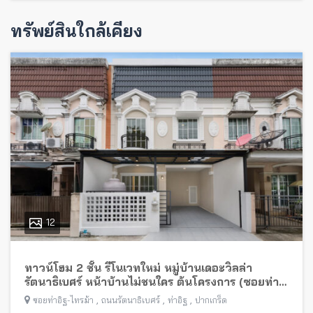
ทรัพย์สินใกล้เคียง
12
ทาวน์โฮม 2 ชั้น รีโนเวทใหม่ หมู่บ้านเดอะวิลล่า
รัตนาธิเบศร์ หน้าบ้านไม่ชนใคร ต้นโครงการ (ซอยท่า
อิฐ-ไทรม้า) พร้อมอยู่ ใกล้รถไฟฟ้าสายสีม่วง
,
,
,
ซอยท่าอิฐ-ไทรม้า
ถนนรัตนาธิเบศร์
ท่าอิฐ
ปากเกร็ด