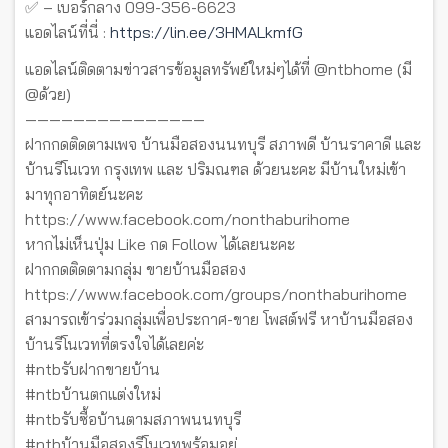
✅ – เบอร์กลาง 099-356-6623
แอดไลน์ที่นี่ :
https://lin.ee/3HMALkmfG
แอดไลน์ติดตามข่าวสารข้อมูลทรัพย์ใหม่ๆได้ที่ @ntbhome (มี
@ด้วย)
———————————————
ฝากกดติดตามเพจ บ้านมือสองนนทบุรี สภาพดี บ้านราคาดี และ
บ้านรีโนเวท กรุงเทพ และ ปริมณฑล ด้วยนะคะ มีบ้านใหม่เข้า
มาทุกอาทิตย์นะคะ
https://www.facebook.com/nonthaburihome
หากไม่เห็นปุ่ม Like กด Follow ได้เลยนะคะ
ฝากกดติดตามกลุ่ม ขายบ้านมือสอง
https://www.facebook.com/groups/nonthaburihome
สามารถเข้าร่วมกลุ่มเพื่อประกาศ-ขาย โพสต์ฟรี หาบ้านมือสอง
บ้านรีโนเวทที่ตรงใจได้เลยค่ะ
#ntbรับฝากขายบ้าน
#ntbบ้านตกแต่งใหม่
#ntbรับซื้อบ้านตามสภาพนนทบุรี
#ntbบ้านมือสองรีโนเวทพร้อมอยู่