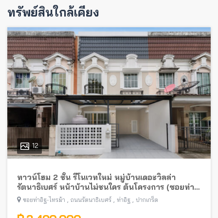
ทรัพย์สินใกล้เคียง
12
ทาวน์โฮม 2 ชั้น รีโนเวทใหม่ หมู่บ้านเดอะวิลล่า
รัตนาธิเบศร์ หน้าบ้านไม่ชนใคร ต้นโครงการ (ซอยท่า
อิฐ-ไทรม้า) พร้อมอยู่ ใกล้รถไฟฟ้าสายสีม่วง
,
,
,
ซอยท่าอิฐ-ไทรม้า
ถนนรัตนาธิเบศร์
ท่าอิฐ
ปากเกร็ด