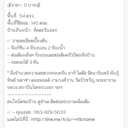
💰ราคา : 0 บาท💰
พื้นที่ : 54 ตรว.
พื้นที่ใช้สอย : 140 ตรม.
บ้านหันหน้า : ทิศตะวันออก
✅ รายละเอียดเบื้องต้น :
– ฟังก์ชัน 4 ห้องนอน 2 ห้องน้ำ
– ต่อเติมหลังคาโรงรถและต่อเติมครัวปิดหลังบ้าน
– จอดรถได้ 3 คัน
* สิ่งอำนวยความสะดวกครบครัน อาทิ โลตัส รัตนาธิเบศร์ พันธุ์
ทิพย์ พลาซ่า เดอะมอลล์ งามวงศ์วาน วัดบัวขวัญ พระอาราม
หลวง สถาบันโรคทรวงอก ฯลฯ
—————————————
สนใจนัดชมบ้าน ดูทำเล ติดต่อสอบถามเพิ่มเติม
✅ – คุณออย : 063-929-5633
แอดไลน์ที่นี่ :
http://line.me/ti/p/~ntb.home