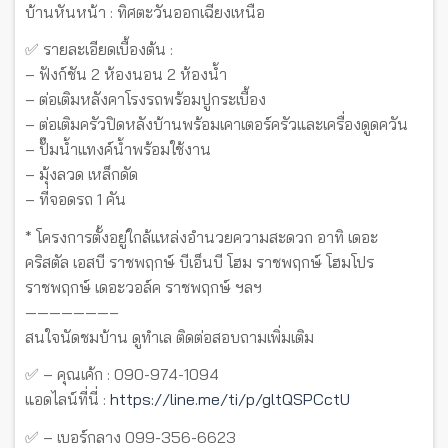
บ้านหันหน้า : ทิศตะวันออกเฉียงเหนือ
✅ รายละเอียดเบื้องต้น :
– ฟังก์ชัน 2 ห้องนอน 2 ห้องน้ำ
– ต่อเติมหลังคาโรงรถพร้อมปูกระเบื้อง
– ต่อเติมครัวปิดหลังบ้านพร้อมเคาเตอร์ครัวและเครื่องดูดควัน
– ปั๊มน้ำแทงค์น้ำพร้อมใช้งาน
– มุ้งลวด เหล็กดัด
– ที่จอดรถ 1 คัน
* โครงการตั้งอยู่ใกล้แหล่งอำนวยความสะดวก อาทิ เดอะ
คริสตัล เอสบี ราชพฤกษ์ บีเอ็นบี โฮม ราชพฤกษ์ โฮมโปร
ราชพฤกษ์ เดอะวอล์ค ราชพฤกษ์ ฯลฯ
———————–
สนใจนัดชมบ้าน ดูทำเล ติดต่อสอบถามเพิ่มเติม
✅ – คุณเค้ก : 090-974-1094
แอดไลน์ที่นี่ :
https://line.me/ti/p/gltQSPCctU
✅ – เบอร์กลาง 099-356-6623