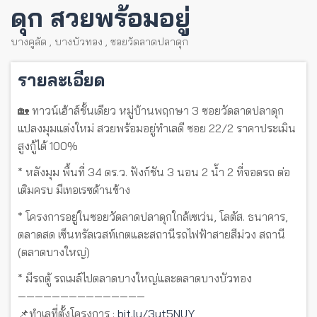
ดุก สวยพร้อมอยู่
บางคูลัด
,
บางบัวทอง
,
ซอยวัดลาดปลาดุก
รายละเอียด
🏡 ทาวน์เฮ้าส์ชั้นเดียว หมู่บ้านพฤกษา 3 ซอยวัดลาดปลาดุก
แปลงมุมแต่งใหม่ สวยพร้อมอยู่ทำเลดี ซอย 22/2 ราคาประเมิน
สูงกู้ได้ 100%
* หลังมุม พื้นที่ 34 ตร.ว. ฟังก์ชัน 3 นอน 2 น้ำ 2 ที่จอดรถ ต่อ
เติมครบ มีเทอเรซด้านข้าง
* โครงการอยู่ในซอยวัดลาดปลาดุกใกล้เซเว่น, โลตัส. ธนาคาร,
ตลาดสด เซ็นทรัลเวสท์เกตและสถานีรถไฟฟ้าสายสีม่วง สถานี
(ตลาดบางใหญ่)
* มีรถตู้ รถเมล์ไปตลาดบางใหญ่และตลาดบางบัวทอง
———————————————
📌ทำเลที่ตั้งโครงการ :
bit.ly/3yt5NUY