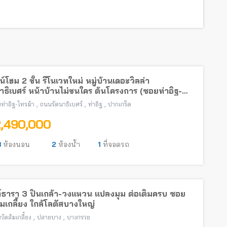
์โฮม 2 ชั้น รีโนเวทใหม่ หมู่บ้านเดอะวิลล่า
าธิเบศร์ หน้าบ้านไม่ชนใคร ต้นโครงการ (ซอยท่าอิฐ-
้า) พร้อมอยู่ ใกล้รถไฟฟ้าสายสีม่วง
,
,
,
ท่าอิฐ-ไทรม้า
ถนนรัตนาธิเบศร์
ท่าอิฐ
ปากเกร็ด
2,490,000
3
ห้องนอน
2
ห้องน้ำ
1
ที่จอดรถ
์ธารา 3 ปิ่นเกล้า-วงแหวน แปลงมุม ต่อเติมครบ ซอย
้มเกลี้ยง ใกล้โลตัสบางใหญ่
,
,
วัดส้มเกลี้ยง
ปลายบาง
บางกรวย