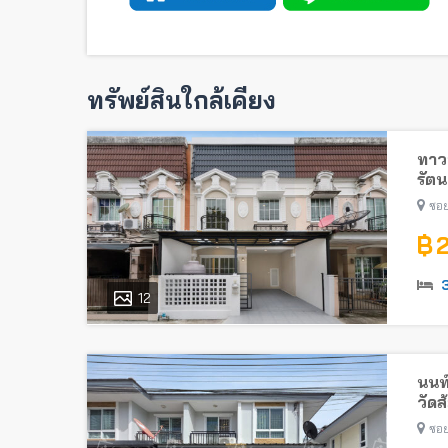
ทรัพย์สินใกล้เคียง
ทาวน
รัตน
ไทรม
ซอย
฿ 
12
นนท
วัดส
ซอย