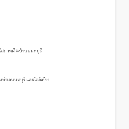
ีสภาพดี #บ้านนนทบุรี
งทำเลนนทบุรี และใกล้เคียง