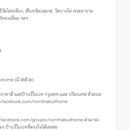
ดไผ่เหลือง, เซ็นทรัลเวสเกต, วัดบางไผ่ พระอาราม
ร์ทองเอี่ยม ฯลฯ
U
tbhome (มี @ด้วย)
ราคาดี และบ้านรีโนเวท กรุงเทพ และ ปริมณฑล ด้วยนะ
www.facebook.com/nonthaburihome
ww.facebook.com/groups/nonthaburihome สามารถ
อง บ้านรีโนเวทที่ตรงใจได้เลยค่ะ