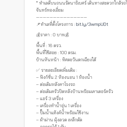
* ทำเลดีบนถนนรัตนาธิเบศร์ เดินทางสะดวกใกล้รถไฟ
จันทร์ทองเอี่ยม
———————————————
📌ทำเลที่ตั้งโครงการ :
bit.ly/3wmpUDt
💰ราคา : 0 บาท💰
พื้นที่ : 16 ตรว.
พื้นที่ใช้สอย : 100 ตรม.
บ้านหันหน้า : ทิศตะวันตกเฉียงใต้
✅ รายละเอียดเพิ่มเติม :
– ฟังก์ชั่น 2 ห้องนอน 1 ห้องน้ำ
– ต่อเติมหลังคาโรงรถ
– ต่อเติมครัวปิดหลังบ้านพร้อมเคาเตอร์ครัว
– แอร์ 3 เครื่อง
– เครื่องทำน้ำอุ่น 1 เครื่อง
– ปั๊มน้ำแท้งค์น้ำพร้อมใช้งาน
– ผ้าม่าน มุ้งลวด เหล็กดัด
– จอดรถได้ 1 คัน