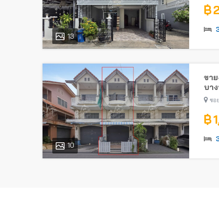
฿ 
13
ขาย-
บางบ
ซอย
฿ 
10