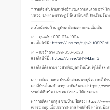
* รายล้อมไปด้วยแหล่งอำนวยความสะดวก อาทิ ใกล้วั
หลวง, ร.พ.เกษมราษฎร์ รัตนาธิเบศร์, โรงเรียนจันท
———————–
สนใจนัดชมบ้าน ดูทำเล ติดต่อสอบถามเพิ่มเติม
✅ – คุณเค้ก : 090-974-1094
แอดไลน์ที่นี่ :
https://line.me/ti/p/gltQSPCct
✅ – เบอร์กลาง 099-356-6623
แอดไลน์ที่นี่ :
https://lin.ee/3HMALkmfG
แอดไลน์ติดตามข่าวสารข้อมูลทรัพย์ใหม่ๆได้ที่ @n
————————————————————
ฝากกดติดตามเพจ บ้านมือสองนนทบุรี สภาพดี บ้าน
คะ มีบ้านใหม่เข้ามาทุกอาทิตย์นะคะ https://
หากไม่เห็นปุ่ม Like กด Follow ได้เลยนะคะ
ฝากกดติดตามกลุ่ม ขายบ้านมือสอง https://w
เข้าร่วมกลุ่มเพื่อประกาศ-ขาย โพสต์ฟรี หาบ้านมือส