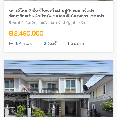
ทาวน์โฮม 2 ชั้น รีโนเวทใหม่ หมู่บ้านเดอะวิลล่า
รัตนาธิเบศร์ หน้าบ้านไม่ชนใคร ต้นโครงการ (ซอยท่า
อิฐ-ไทรม้า) พร้อมอยู่ ใกล้รถไฟฟ้าสายสีม่วง
,
,
,
ซอยท่าอิฐ-ไทรม้า
ถนนรัตนาธิเบศร์
ท่าอิฐ
ปากเกร็ด
฿ 2,490,000
3
ห้องนอน
2
ห้องน้ำ
1
ที่จอดรถ