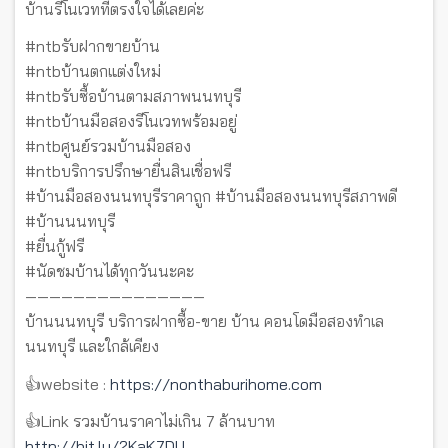
บ้านรีโนเวทที่ตรงใจได้เลยค่ะ
#ntbรับฝากขายบ้าน
#ntbบ้านตกแต่งใหม่
#ntbรับซื้อบ้านตามสภาพนนทบุรี
#ntbบ้านมือสองรีโนเวทพร้อมอยู่
#ntbศูนย์รวมบ้านมือสอง
#ntbบริการปรึกษายื่นสินเชื่อฟรี
#บ้านมือสองนนทบุรีราคาถูก #บ้านมือสองนนทบุรีสภาพดี
#บ้านนนทบุรี
#ยื่นกู้ฟรี
#นัดชมบ้านได้ทุกวันนะคะ
———————————————
บ้านนนทบุรี บริการฝากซื้อ-ขาย บ้าน คอนโดมือสองทำเล
นนทบุรี และใกล้เคียง
👍website :
https://nonthaburihome.com
👍Link รวมบ้านราคาไม่เกิน 7 ล้านบาท
http://bit.ly/2KaK7DU