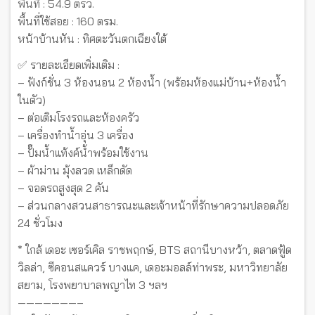
พื้นที่ : 54.9 ตรว.
พื้นที่ใช้สอย : 160 ตรม.
หน้าบ้านหัน : ทิศตะวันตกเฉียงใต้
✅ รายละเอียดเพิ่มเติม :
– ฟังก์ชั่น 3 ห้องนอน 2 ห้องน้ำ (พร้อมห้องแม่บ้าน+ห้องน้ำ
ในตัว)
– ต่อเติมโรงรถและห้องครัว
– เครื่องทำน้ำอุ่น 3 เครื่อง
– ปั๊มน้ำแท้งค์น้ำพร้อมใช้งาน
– ผ้าม่าน มุ้งลวด เหล็กดัด
– จอดรถสูงสุด 2 คัน
– ส่วนกลางสวนสาธารณะและเจ้าหน้าที่รักษาความปลอดภัย
24 ชั่วโมง
* ใกล้ เดอะ เซอร์เคิล ราชพฤกษ์, BTS สถานีบางหว้า, ตลาดฟู้ด
วิลล่า, ซีคอนสแควร์ บางแค, เดอะมอลล์ท่าพระ, มหาวิทยาลัย
สยาม, โรงพยาบาลพญาไท 3 ฯลฯ
———————–