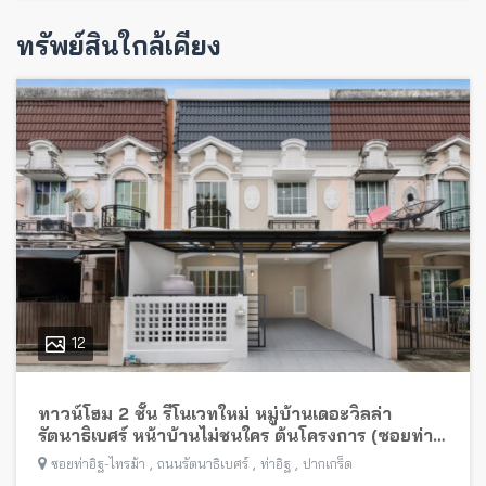
ทรัพย์สินใกล้เคียง
12
ทาวน์โฮม 2 ชั้น รีโนเวทใหม่ หมู่บ้านเดอะวิลล่า
รัตนาธิเบศร์ หน้าบ้านไม่ชนใคร ต้นโครงการ (ซอยท่า
อิฐ-ไทรม้า) พร้อมอยู่ ใกล้รถไฟฟ้าสายสีม่วง
,
,
,
ซอยท่าอิฐ-ไทรม้า
ถนนรัตนาธิเบศร์
ท่าอิฐ
ปากเกร็ด