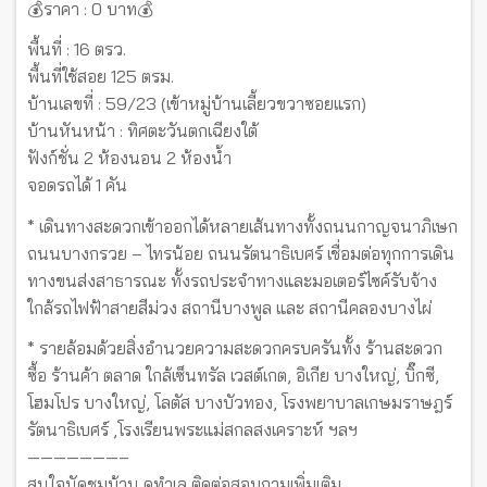
💰ราคา : 0 บาท💰
พื้นที่ : 16 ตรว.
พื้นที่ใช้สอย 125 ตรม.
บ้านเลขที่ : 59/23 (เข้าหมู่บ้านเลี้ยวขวาซอยแรก)
บ้านหันหน้า : ทิศตะวันตกเฉียงใต้
ฟังก์ชั่น 2 ห้องนอน 2 ห้องน้ำ
จอดรถได้ 1 คัน
* เดินทางสะดวกเข้าออกได้หลายเส้นทางทั้งถนนกาญจนาภิเษก
ถนนบางกรวย – ไทรน้อย ถนนรัตนาธิเบศร์ เชื่อมต่อทุกการเดิน
ทางขนส่งสาธารณะ ทั้งรถประจำทางและมอเตอร์ไซค์รับจ้าง
ใกล้รถไฟฟ้าสายสีม่วง สถานีบางพูล และ สถานีคลองบางไผ่
* รายล้อมด้วยสิ่งอำนวยความสะดวกครบครันทั้ง ร้านสะดวก
ซื้อ ร้านค้า ตลาด ใกล้เซ็นทรัล เวสต์เกต, อิเกีย บางใหญ่, บิ๊กซี,
โฮมโปร บางใหญ่, โลตัส บางบัวทอง, โรงพยาบาลเกษมราษฎร์
รัตนาธิเบศร์ ,โรงเรียนพระแม่สกลสงเคราะห์ ฯลฯ
———————–
สนใจนัดชมบ้าน ดูทำเล ติดต่อสอบถามเพิ่มเติม