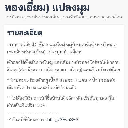
ทองเอี่ยม) แปลงมุม
บางบัวทอง
,
ซอยจันทร์ทองเอี่ยม
,
บางรักพัฒนา
,
ถนนกาญจนาภิเษก
รายละเอียด
-🏡 ทาวน์เฮ้าส์ 2 ชั้นตกแต่งใหม่ หมู่บ้านนวรัตน์ บางบัวทอง
(ซอยจันทร์ทองเอี่ยม) แปลงมุม ทำเลดีมาก
เข้าออกได้ทั้งเส้นบางใหญ่ และเส้นบางบัวทอง ใกล้รถไฟฟ้าสาย
สีม่วง (สถานีคลองบางไผ่, ตลาดบางใหญ่) และเซ็นทรัลเวสต์เกต
* บ้านสวยพร้อมเข้าอยู่ เนื้อที่ 16 ตรว. 2 นอน 2 น้ำ 1 จอด ต่อ
เติมหลังคาโรงรถและครัวหลังบ้านแล้ว
** ไม่ต้องมีเงินดาวน์ก็ซื้อบ้านได้ บริการสินเชื่อดันทุกเคส กู้ไม่
ผ่านคืนเงินเต็ม 100%
———————————————
📌ทำเลที่ตั้งโครงการ :
bit.ly/3Eva3EG