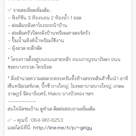
✅ รายละเอียดเพิ่มเติม :
– ฟังก์ชัน 3 ห้องนอน 2 ห้องน้ำ 1 จอด
– ต่อเติมหลังคาโรงรถหน้าบ้าน
– ต่อเติมครัวปิดหลังบ้านพร้อมเคาเตอร์ครัว
– ปั๊มน้ำแท้งค์น้ำพร้อมใช้งาน
– มุ้งลวด เหล็กดัด
* โครงการตั้งอยู่บนถนนสายหลัก ถนนกาญจนาภิเษก ถนน
ซอยบางกรวย-ไทรน้อย
* สิ่งอำนวยความสะดวกครบครันทั้งห้างสรรพสินค้าชั้นนำ อาทิ
เซ็นทรัลเวสท์เกต, บิ๊กซี บางใหญ่, โรงพยาบาลบางใหญ่, เกษม
ราษฏร์ รัตนาธิเบศร์, Makro บางบัวทอง ฯลฯ
———————–
สนใจนัดชมบ้าน ดูทำเล ติดต่อสอบถามเพิ่มเติม
✅ – คุณบี : 064-961-6253
แอดไลน์ที่นี่ :
http://line.me/ti/p/~girlgy