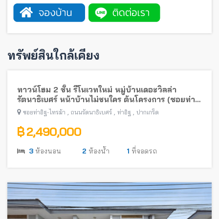
ทรัพย์สินใกล้เคียง
ทาวน์โฮม 2 ชั้น รีโนเวทใหม่ หมู่บ้านเดอะวิลล่า
รัตนาธิเบศร์ หน้าบ้านไม่ชนใคร ต้นโครงการ (ซอยท่า
อิฐ-ไทรม้า) พร้อมอยู่ ใกล้รถไฟฟ้าสายสีม่วง
,
,
,
ซอยท่าอิฐ-ไทรม้า
ถนนรัตนาธิเบศร์
ท่าอิฐ
ปากเกร็ด
฿ 2,490,000
3
ห้องนอน
2
ห้องน้ำ
1
ที่จอดรถ