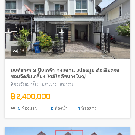
13
นนท์ธารา 3 ปิ่นเกล้า-วงแหวน แปลงมุม ต่อเติมครบ
ซอยวัดส้มเกลี้ยง ใกล้โลตัสบางใหญ่
,
,
ซอยวัดส้มเกลี้ยง
ปลายบาง
บางกรวย
฿ 2,400,000
3
ห้องนอน
2
ห้องน้ำ
1
ที่จอดรถ