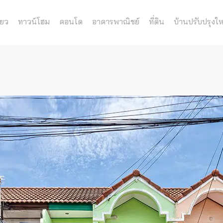
่ยว
ทาวน์โฮม
คอนโด
อาคารพาณิชย์
ที่ดิน
บ้านปรับปรุงให