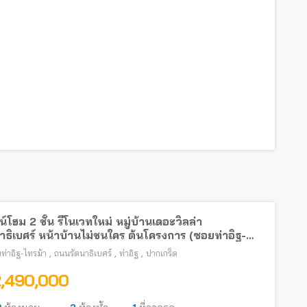
์โฮม 2 ชั้น รีโนเวทใหม่ หมู่บ้านเดอะวิลล่า
าธิเบศร์ หน้าบ้านไม่ชนใคร ต้นโครงการ (ซอยท่าอิฐ-
้า) พร้อมอยู่ ใกล้รถไฟฟ้าสายสีม่วง
,
,
,
ท่าอิฐ-ไทรม้า
ถนนรัตนาธิเบศร์
ท่าอิฐ
ปากเกร็ด
2,490,000