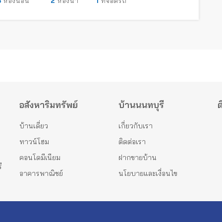
3
ห้องนอน
2
ห้องน้ำ
1
ที่จอดรถ
อสังหาริมทรัพย์
บ้านนนทบุรี
ต
บ้านเดี่ยว
เกี่ยวกับเรา
ทาวน์โฮม
ติดต่อเรา
คอนโดมีเนียม
ฝากขายบ้าน
ี
อาคารพาณิชย์
นโยบายและเงื่อนไข