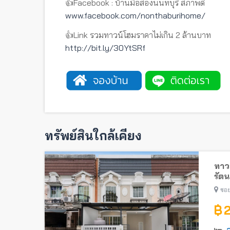
👍Facebook : บ้านมือสองนนทบุรี สภาพดี
www.facebook.com/nonthaburihome/
👍Link รวมทาวน์โฮมราคาไม่เกิน 2 ล้านบาท
http://bit.ly/30YtSRf
ทรัพย์สินใกล้เคียง
ทาวน
รัตน
ไทรม
ซอย
฿ 