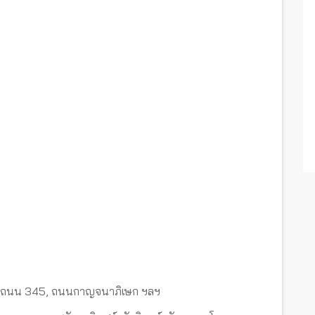
ศร์, ถนน 345, ถนนกาญจนาภิเษก ฯลฯ