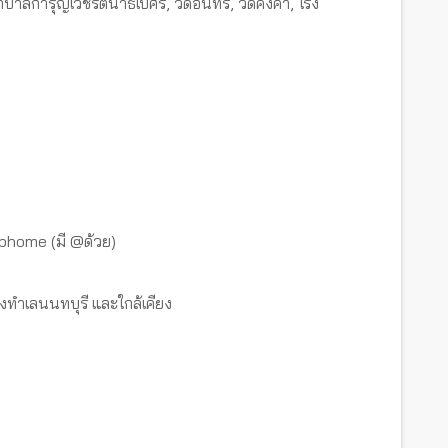
าบาลการุญเวชรัตนาธิเบศร์, วัดอินทร์, วัดคงคา, โรง
s
tbhome (มี @ด้วย)
งทำเลนนทบุรี และใกล้เคียง