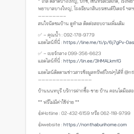
* ใกล้ ตลาดบางใหญ่, บิ๊กซี, เซ็นทรัลเวสเกต, โรงพย
พยาบาลบางใหญ่, โรงเรียนกสินธรเซนต์ปีเตอร์ ฯลฯ
———————–
สนใจนัดชมบ้าน ดูทำเล ติดต่อสอบถามเพิ่มเติม
✅ – คุณน้ำ : 092-178-9779
แอดไลน์ที่นี่ :
https://line.me/ti/p/6j7gPv-0a
✅ – เบอร์กลาง 099-356-6623
แอดไลน์ที่นี่ :
https://lin.ee/3HMALkmfG
แอดไลน์ติดตามข่าวสารข้อมูลทรัพย์ใหม่ๆได้ที่ @n
———————————————
บ้านนนทบุรี บริการฝากซื้อ-ขาย บ้าน คอนโดมือสอ
** ฟรีไม่มีค่าใช้จ่าย **
👍Hotline : 02-432-6159 หรือ 062-118-9799
👍website :
https://nonthaburihome.com