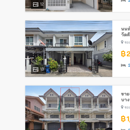
12
นนท
วัดส
ซอย
฿ 
13
ขาย-
บางบ
ซอย
฿ 