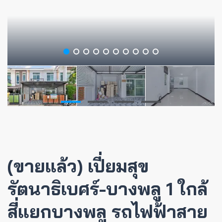
(ขายแล้ว) เปี่ยมสุข
รัตนาธิเบศร์-บางพลู 1 ใกล้
สี่แยกบางพลู รถไฟฟ้าสาย