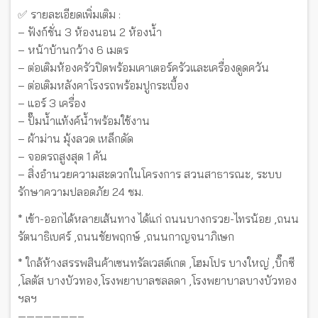
✅ รายละเอียดเพิ่มเติม :
– ฟังก์ชั่น 3 ห้องนอน 2 ห้องน้ำ
– หน้าบ้านกว้าง 6 เมตร
– ต่อเติมห้องครัวปิดพร้อมเคาเตอร์ครัวและเครื่องดูดควัน
– ต่อเติมหลังคาโรงรถพร้อมปูกระเบื้อง
– แอร์ 3 เครื่อง
– ปั๊มน้ำแท้งค์น้ำพร้อมใช้งาน
– ผ้าม่าน มุ้งลวด เหล็กดัด
– จอดรถสูงสุด 1 คัน
– สิ่งอำนวยความสะดวกในโครงการ สวนสาธารณะ, ระบบ
รักษาความปลอดภัย 24 ชม.
* เข้า-ออกได้หลายเส้นทาง ได้แก่ ถนนบางกรวย-ไทรน้อย ,ถนน
รัตนาธิเบศร์ ,ถนนชัยพฤกษ์ ,ถนนกาญจนาภิเษก
* ใกล้ห้างสรรพสินค้าเซนทรัลเวสต์เกต ,โฮมโปร บางใหญ่ ,บิ๊กซี
,โลตัส บางบัวทอง,โรงพยาบาลชลลดา ,โรงพยาบาลบางบัวทอง
ฯลฯ
———————–