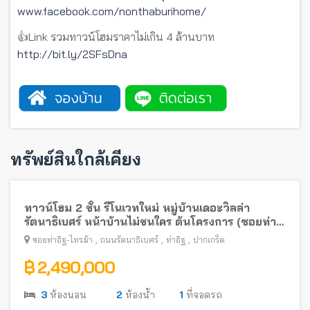
www.facebook.com/nonthaburihome/
👍Link รวมทาวน์โฮมราคาไม่เกิน 4 ล้านบาท
http://bit.ly/2SFsDna
ทรัพย์สินใกล้เคียง
ทาวน์โฮม 2 ชั้น รีโนเวทใหม่ หมู่บ้านเดอะวิลล่า
รัตนาธิเบศร์ หน้าบ้านไม่ชนใคร ต้นโครงการ (ซอยท่า
อิฐ-ไทรม้า) พร้อมอยู่ใกล้รถไฟฟ้าสายสีม่วง
,
,
,
ซอยท่าอิฐ-ไทรม้า
ถนนรัตนาธิเบศร์
ท่าอิฐ
ปากเกร็ด
฿ 2,490,000
3
ห้องนอน
2
ห้องน้ำ
1
ที่จอดรถ