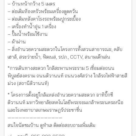
– บ้านหน้ากว้าง 5 เมตร
– ต่อเติมห้องครัวพร้อมเครื่องดูดควัน
– ต่อเติมหลังคาโรงรถพร้อมปูกระเบื้อง
– เครื่องทำน้ำอุ่น 1 เครื่อง
– ปั๊มน้ำพร้อมใช้งาน
– ผ้าม่าน
– สิ่งอำนวยความสะดวกในโครงการทั้งสวนสาธารณะ, คลับ
เฮาส์, สระว่ายน้ำ, ฟิตเนส, รปภ., CCTV, สนามเด็กเล่น
*การเดินทางสะดวก ใกล้สะพานพระราม 5 เชื่อมต่อถนน
พิบูลย์สงคราม ถนนติวานนท์ ถนนวงศ์สว่าง ใกล้รถไฟฟ้าสายสี
ม่วง (สถานีติวานนท์)
* โครงการตั้งอยู่ใกล้แหล่งอำนวยความสะดวก อาทิบิ๊กซี
ติวานนท์ มหาวิทยาลัยเทคโนโลยีพระจอมเกล้าพระนครเหนือ
และโรงพยาบาลเกษมราษฎร์ประชาชื่น
———————————————
สนใจนัดชมบ้าน ดูทำเล ติดต่อสอบถามเพิ่มเติม