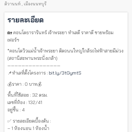
ติวานนท์
,
เมืองนนทบุรี
รายละเอียด
🏡 คอนโดธารารินทร์ เจ้าพระยา ทำเลดี ราคาดี ขายพร้อม
เฟอร์ฯ
*คอนโดวิวแม่น้ำเจ้าพระยา ติดถนนใหญ่ใกล้รถไฟฟ้าสายมีม่วง
(สถานีสะพานพระนั่งเกล้า)
———————————————
📌ทำเลที่ตั้งโครงการ :
bit.ly/3tGymtS
💰ราคา : 0 บาท💰
พื้นที่ใช้สอย : 32 ตรม.
เลขที่ห้อง : 132/41
อยู่ชั้น : 4
✅ รายละเอียดเบื้องต้น :
– 1 ห้องนอน 1 ห้องน้ำ