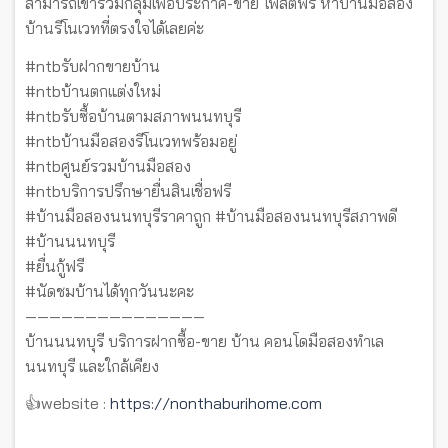
สามารถเข้าร่วมกลุ่มเพื่อประกาศ-ขาย โพสต์ฟรี หาบ้านมือสอง
บ้านรีโนเวทที่ตรงใจได้เลยค่ะ
#ntbรับฝากขายบ้าน
#ntbบ้านตกแต่งใหม่
#ntbรับซื้อบ้านตามสภาพนนทบุรี
#ntbบ้านมือสองรีโนเวทพร้อมอยู่
#ntbศูนย์รวมบ้านมือสอง
#ntbบริการปรึกษายื่นสินเชื่อฟรี
#บ้านมือสองนนทบุรีราคาถูก #บ้านมือสองนนทบุรีสภาพดี
#บ้านนนทบุรี
#ยื่นกู้ฟรี
#นัดชมบ้านได้ทุกวันนะคะ
———————————————
บ้านนนทบุรี บริการฝากซื้อ-ขาย บ้าน คอนโดมือสองทำเล
นนทบุรี และใกล้เคียง
👍website :
https://nonthaburihome.com