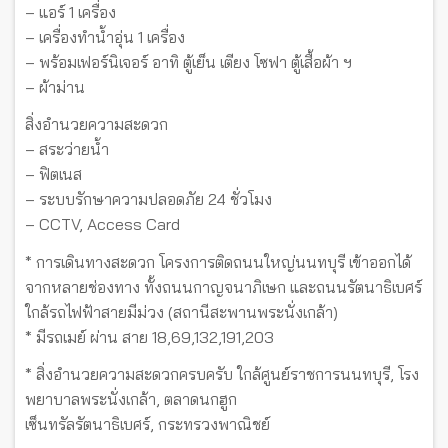
– แอร์ 1 เครื่อง
– เครื่องทำน้ำอุ่น 1 เครื่อง
– พร้อมเฟอร์นิเจอร์ อาทิ ตู้เย็น เตียง โซฟา ตู้เสื้อผ้า ฯ
– ผ้าม่าน
สิ่งอำนวยความสะดวก
– สระว่ายน้ำ
– ฟิตเนส
– ระบบรักษาความปลอดภัย 24 ชั่วโมง
– CCTV, Access Card
* การเดินทางสะดวก โครงการติดถนนใหญ่นนทบุรี เข้าออกได้
จากหลายช่องทาง ทั้งถนนกาญจนาภิเษก และถนนรัตนาธิเบศร์
ใกล้รถไฟฟ้าสายมีม่วง (สถานีสะพานพระนั่งเกล้า)
* มีรถเมย์ ผ่าน สาย 18,69,132,191,203
* สิ่งอำนวยความสะดวกครบครับ ใกล้ศูนย์ราชการนนทบุรี, โรง
พยาบาลพระนั่งเกล้า, ตลาดนกฮูก
เซ็นทรัลรัตนาธิเบศร์, กระทรวงพาณิชย์