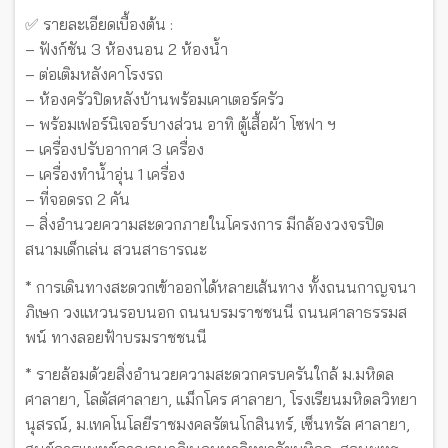
✅ รายละเอียดเบื้องต้น :
– ฟังก์ชัน 3 ห้องนอน 2 ห้องน้ำ
– ต่อเติมหลังคาโรงรถ
– ห้องครัวปิดหลังบ้านพร้อมเคาเตอร์ครัว
– พร้อมเฟอร์นิเจอร์บางส่วน อาทิ ตู้เสื้อผ้า โซฟา ฯ
– เครื่องปรับอากาศ 3 เครื่อง
– เครื่องทำน้ำอุ่น 1 เครื่อง
– ที่จอดรถ 2 คัน
– สิ่งอำนวยความสะดวกภายในโครงการ มีกล้องวงจรปิด
สนามเด็กเล่น สวนสาธารณะ
* การเดินทางสะดวกเข้าออกได้หลายเส้นทาง ทั้งถนนกาญจนา
ภิเษก วงแหวนรอบนอก ถนนบรมราชชนนี ถนนศาลาธรรมส
พน์ ทางลอยฟ้าบรมราชชนนี
* รายล้อมด้วยสิ่งอำนวยความสะดวกครบครันใกล้ ม.มหิดล
ศาลายา, โลตัสศาลายา, แม็กโคร ศาลายา, โรงเรียนมหิดลวิทยา
นุสรณ์, ม.เทคโนโลยีราชมงคลรัตนโกสินทร์, เซ็นทรัล ศาลายา,