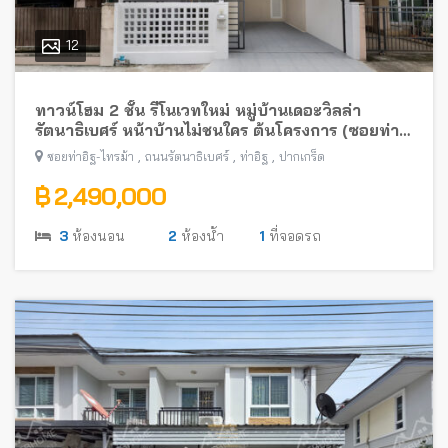
12
ทาวน์โฮม 2 ชั้น รีโนเวทใหม่ หมู่บ้านเดอะวิลล่า
รัตนาธิเบศร์ หน้าบ้านไม่ชนใคร ต้นโครงการ (ซอยท่า
อิฐ-ไทรม้า) พร้อมอยู่ ใกล้รถไฟฟ้าสายสีม่วง
,
,
,
ซอยท่าอิฐ-ไทรม้า
ถนนรัตนาธิเบศร์
ท่าอิฐ
ปากเกร็ด
฿ 2,490,000
3
ห้องนอน
2
ห้องน้ำ
1
ที่จอดรถ