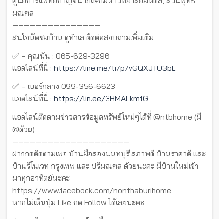
ศูนย์การแพทย์กาญจนาภิเษกมหาวิทยาลัยมหิดล, สวนพุทธ
มณฑล
———————————————
สนใจนัดชมบ้าน ดูทำเล ติดต่อสอบถามเพิ่มเติม
✅ – คุณนัน : 065-629-3296
แอดไลน์ที่นี่ :
https://line.me/ti/p/vGQXJTO3bL
✅ – เบอร์กลาง 099-356-6623
แอดไลน์ที่นี่ :
https://lin.ee/3HMALkmfG
แอดไลน์ติดตามข่าวสารข้อมูลทรัพย์ใหม่ๆได้ที่ @ntbhome (มี
@ด้วย)
————————————————————
ฝากกดติดตามเพจ บ้านมือสองนนทบุรี สภาพดี บ้านราคาดี และ
บ้านรีโนเวท กรุงเทพ และ ปริมณฑล ด้วยนะคะ มีบ้านใหม่เข้า
มาทุกอาทิตย์นะคะ
https://www.facebook.com/nonthaburihome
หากไม่เห็นปุ่ม Like กด Follow ได้เลยนะคะ