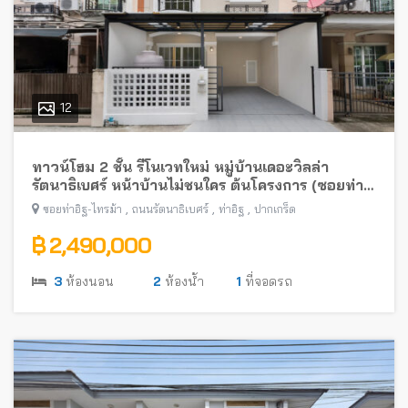
12
ทาวน์โฮม 2 ชั้น รีโนเวทใหม่ หมู่บ้านเดอะวิลล่า
รัตนาธิเบศร์ หน้าบ้านไม่ชนใคร ต้นโครงการ (ซอยท่า
อิฐ-ไทรม้า) พร้อมอยู่ ใกล้รถไฟฟ้าสายสีม่วง
,
,
,
ซอยท่าอิฐ-ไทรม้า
ถนนรัตนาธิเบศร์
ท่าอิฐ
ปากเกร็ด
฿ 2,490,000
3
ห้องนอน
2
ห้องน้ำ
1
ที่จอดรถ