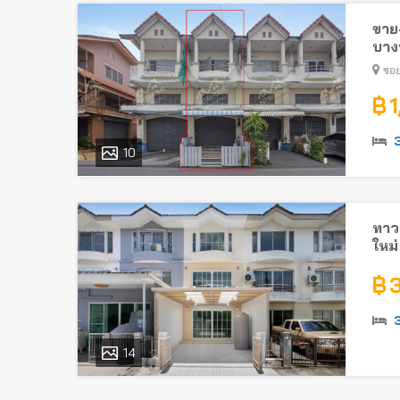
ขาย-
บางบ
ซอย
฿ 
10
ทาวน
ใหม่
ใกล้
฿ 
14