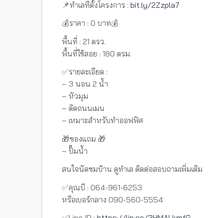
📌ทำเลที่ตั้งโครงการ :
bit.ly/2Zzpla7
💰ราคา : 0 บาท💰
พื้นที่ : 21 ตรว.
พื้นที่ใช้สอย : 180 ตรม.
✅รายละเอียด :
– 3 นอน 2 น้ำ
– หัวมุม
– ติดถนนเมน
– เหมาะสำหรับทำออฟฟิศ
🎁ของแถม 🎁
– ปั๊มน้ำ
สนใจนัดชมบ้าน ดูทำเล ติดต่อสอบถามเพิ่มเติม
✅คุณบี : 064-961-6253
หรือเบอร์กลาง 090-560-5554
✅Line ID :
https://lin.ee/3HMALkmfG