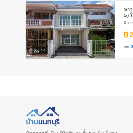
ทาวน
5) 
ซอย
฿ 
12