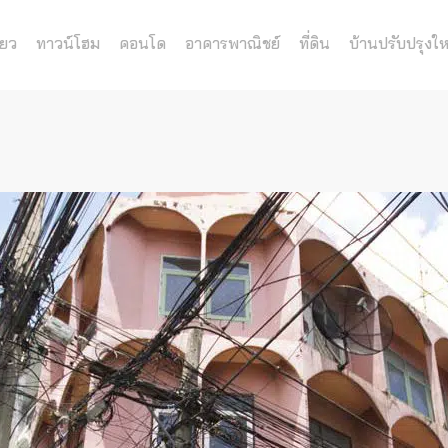
่ยว
ทาวน์โฮม
คอนโด
อาคารพาณิชย์
ที่ดิน
บ้านปรับปรุงให