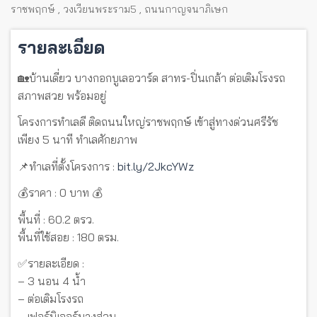
ราชพฤกษ์
,
วงเวียนพระราม5
,
ถนนกาญจนาภิเษก
รายละเอียด
🏡บ้านเดี่ยว บางกอกบูเลอวาร์ด สาทร-ปิ่นเกล้า ต่อเติมโรงรถ
สภาพสวย พร้อมอยู่
โครงการทำเลดี ติดถนนใหญ่ราชพฤกษ์ เข้าสู่ทางด่วนศรีรัช
เพียง 5 นาที ทำเลศักยภาพ
📌ทำเลที่ตั้งโครงการ :
bit.ly/2JkcYWz
💰ราคา : 0 บาท 💰
พื้นที่ : 60.2 ตรว.
พื้นที่ใช้สอย : 180 ตรม.
✅รายละเอียด :
– 3 นอน 4 น้ำ
– ต่อเติมโรงรถ
– เฟอร์นิเจอร์บางส่วน