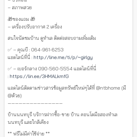
– สภาพสวย
🎁ของแถม 🎁
– เครื่องปรับอากาศ 2 เครื่อง
สนใจนัดชมบ้าน ดูทำเล ติดต่อสอบถามเพิ่มเติม
✅ – คุณบี : 064-961-6253
แอดไลน์ที่นี่ :
http://line.me/ti/p/~girlgy
✅ – เบอร์กลาง 090-560-5554 แอดไลน์ที่นี่
:
https://lin.ee/3HMALkmfG
แอดไลน์ติดตามข่าวสารข้อมูลทรัพย์ใหม่ๆได้ที่ @ntbhome (มี
@ด้วย)
———————————————
บ้านนนทบุรี บริการฝากซื้อ-ขาย บ้าน คอนโดมือสองทำเล
นนทบุรี และใกล้เคียง
** ฟรีไม่มีค่าใช้จ่าย **