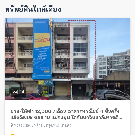
ทรัพย์สินใกล้เคียง
14
ขาย-ให้เช่า 12,000 /เดือน อาคารพาณิชย์ 4 ชั้นครึ่ง
แจ้งวัฒนะ ซอย 10 แปลงมุม ใกล้มหาวิทยาลัยราชภัฏ
พระนคร
,
,
ทุ่งสองห้อง
หลักสี่
กรุงเทพมหานคร