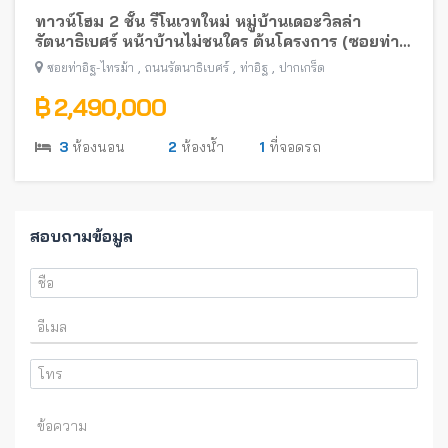
ทาวน์โฮม 2 ชั้น รีโนเวทใหม่ หมู่บ้านเดอะวิลล่า
รัตนาธิเบศร์ หน้าบ้านไม่ชนใคร ต้นโครงการ (ซอยท่า
อิฐ-ไทรม้า) พร้อมอยู่ ใกล้รถไฟฟ้าสายสีม่วง
,
,
,
ซอยท่าอิฐ-ไทรม้า
ถนนรัตนาธิเบศร์
ท่าอิฐ
ปากเกร็ด
฿ 2,490,000
3
ห้องนอน
2
ห้องน้ำ
1
ที่จอดรถ
สอบถามข้อมูล