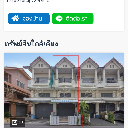
http://bit.ly/2Yr4lTd
ทรัพย์สินใกล้เคียง
10