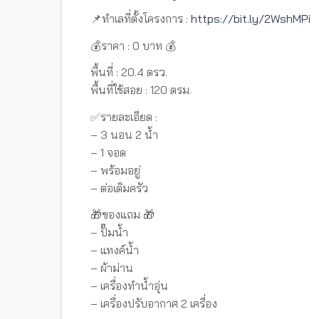
📌ทำเลที่ตั้งโครงการ :
https://bit.ly/2WshMPi
💰ราคา : 0 บาท 💰
พื้นที่ : 20.4 ตรว.
พื้นที่ใช้สอย : 120 ตรม.
✅รายละเอียด :
– 3 นอน 2 น้ำ
– 1 จอด
– พร้อมอยู่
– ต่อเติมครัว
🎁ของแถม 🎁
– ปั๊มน้ำ
– แทงค์น้ำ
– ผ้าม่าน
– เครื่องทำน้ำอุ่น
– เครื่องปรับอากาศ 2 เครื่อง