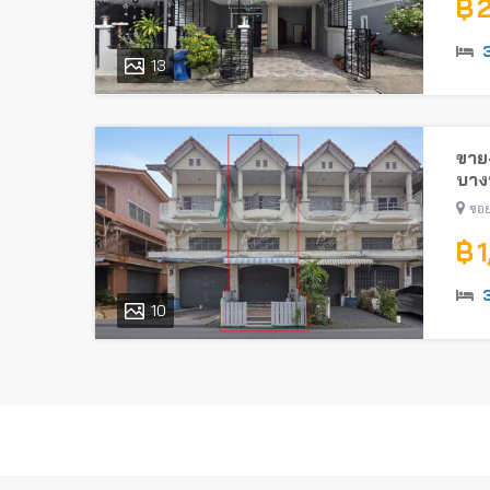
฿ 
13
ขาย-
บางบ
ซอย
฿ 
10