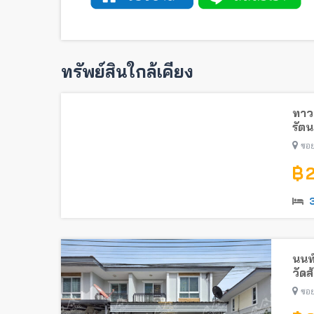
ทรัพย์สินใกล้เคียง
ทาวน
รัตน
ไทรม
ซอย
฿ 
นนท
วัดส
ซอย