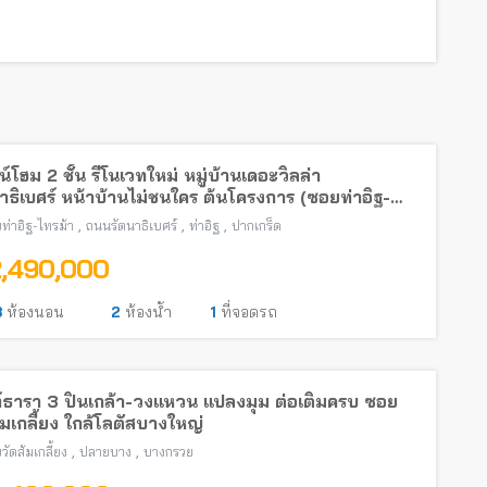
์โฮม 2 ชั้น รีโนเวทใหม่ หมู่บ้านเดอะวิลล่า
าธิเบศร์ หน้าบ้านไม่ชนใคร ต้นโครงการ (ซอยท่าอิฐ-
้า) พร้อมอยู่ใกล้รถไฟฟ้าสายสีม่วง
,
,
,
ท่าอิฐ-ไทรม้า
ถนนรัตนาธิเบศร์
ท่าอิฐ
ปากเกร็ด
2,490,000
3
ห้องนอน
2
ห้องน้ำ
1
ที่จอดรถ
์ธารา 3 ปิ่นเกล้า-วงแหวน แปลงมุม ต่อเติมครบ ซอย
้มเกลี้ยง ใกล้โลตัสบางใหญ่
,
,
วัดส้มเกลี้ยง
ปลายบาง
บางกรวย