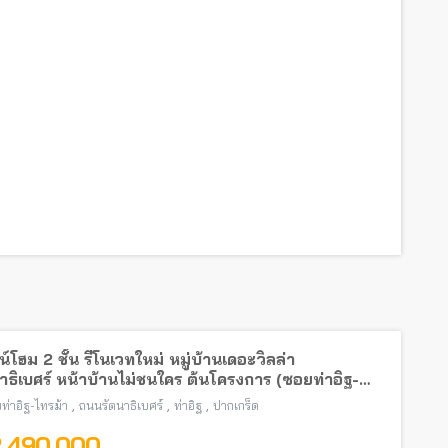
์โฮม 2 ชั้น รีโนเวทใหม่ หมู่บ้านเดอะวิลล่า
าธิเบศร์ หน้าบ้านไม่ชนใคร ต้นโครงการ (ซอยท่าอิฐ-
้า) พร้อมอยู่ ใกล้รถไฟฟ้าสายสีม่วง
,
,
,
ท่าอิฐ-ไทรม้า
ถนนรัตนาธิเบศร์
ท่าอิฐ
ปากเกร็ด
2,490,000