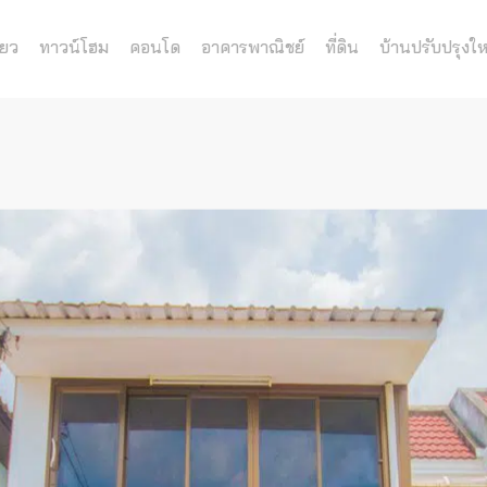
่ยว
ทาวน์โฮม
คอนโด
อาคารพาณิชย์
ที่ดิน
บ้านปรับปรุงให