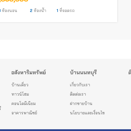
3
ห้องนอน
2
ห้องน้ำ
1
ที่จอดรถ
อสังหาริมทรัพย์
บ้านนนทบุรี
ต
บ้านเดี่ยว
เกี่ยวกับเรา
ทาวน์โฮม
ติดต่อเรา
คอนโดมีเนียม
ฝากขายบ้าน
ี
อาคารพาณิชย์
นโยบายและเงื่อนไข