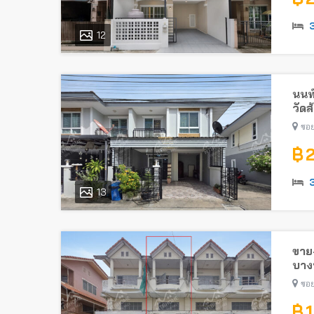
12
นนท
วัดส
ซอย
฿ 
13
ขาย-
บางบ
ซอย
฿ 