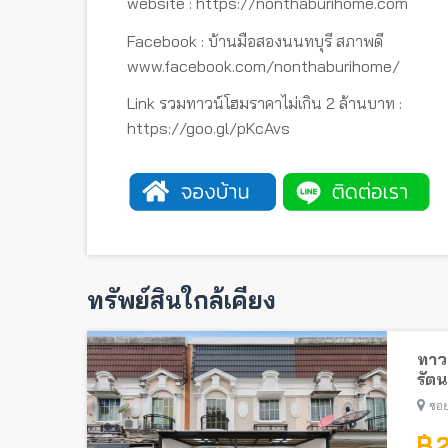
website : https://nonthaburihome.com
Facebook : บ้านมือสองนนทบุรี สภาพดี
www.facebook.com/nonthaburihome/
Link รวมทาวน์โฮมราคาไม่เกิน 2 ล้านบาท :
https://goo.gl/pKcAvs
ทรัพย์สินใกล้เคียง
ทาวน
รัตน
ไทรม
ซอย
฿ 