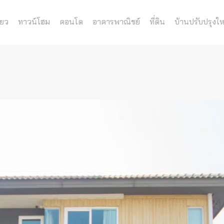
่ยว
ทาวน์โฮม
คอนโด
อาคารพาณิชย์
ที่ดิน
บ้านปรับปรุงให