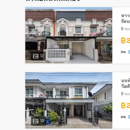
ทาวน
รัตน
ไทรม
ซอย
฿ 
12
นนท
วัดส
ซอย
฿ 
13