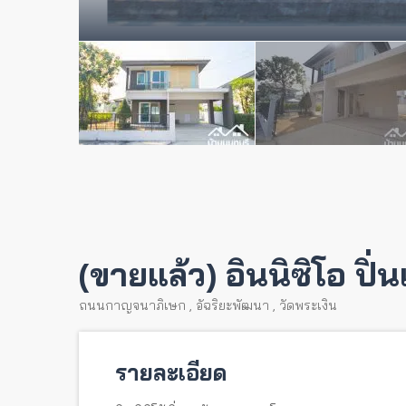
(ขายแล้ว) อินนิซิโอ ป
ถนนกาญจนาภิเษก
,
อัฉริยะพัฒนา
,
วัดพระเงิน
รายละเอียด