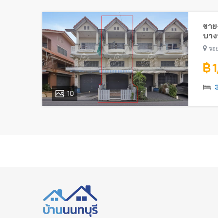
ขาย-
บางบ
ซอย
฿ 
10