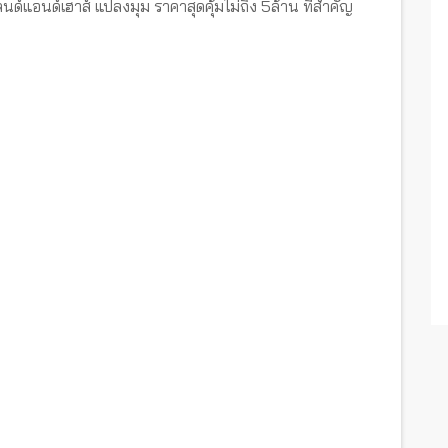
ด์แอนด์เฮาส์ แปลงมุม ราคาสุดคุ้มไม่ถึง 5ล้าน ที่สำคัญ