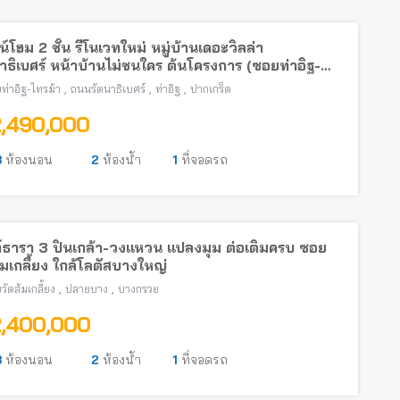
์โฮม 2 ชั้น รีโนเวทใหม่ หมู่บ้านเดอะวิลล่า
าธิเบศร์ หน้าบ้านไม่ชนใคร ต้นโครงการ (ซอยท่าอิฐ-
้า) พร้อมอยู่ ใกล้รถไฟฟ้าสายสีม่วง
,
,
,
ท่าอิฐ-ไทรม้า
ถนนรัตนาธิเบศร์
ท่าอิฐ
ปากเกร็ด
2,490,000
3
ห้องนอน
2
ห้องน้ำ
1
ที่จอดรถ
์ธารา 3 ปิ่นเกล้า-วงแหวน แปลงมุม ต่อเติมครบ ซอย
้มเกลี้ยง ใกล้โลตัสบางใหญ่
,
,
วัดส้มเกลี้ยง
ปลายบาง
บางกรวย
2,400,000
3
ห้องนอน
2
ห้องน้ำ
1
ที่จอดรถ