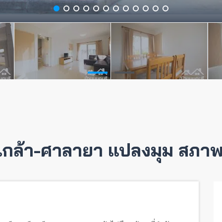
ิ่นเกล้า-ศาลายา แปลงมุม สภา