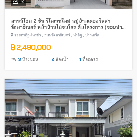
12
ทาวน์โฮม 2 ชั้น รีโนเวทใหม่ หมู่บ้านเดอะวิลล่า
รัตนาธิเบศร์ หน้าบ้านไม่ชนใคร ต้นโครงการ (ซอยท่า
อิฐ-ไทรม้า) พร้อมอยู่ ใกล้รถไฟฟ้าสายสีม่วง
,
,
,
ซอยท่าอิฐ-ไทรม้า
ถนนรัตนาธิเบศร์
ท่าอิฐ
ปากเกร็ด
฿ 2,490,000
3
ห้องนอน
2
ห้องน้ำ
1
ที่จอดรถ