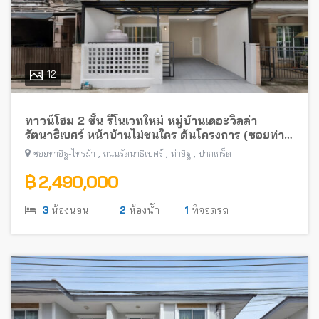
12
ทาวน์โฮม 2 ชั้น รีโนเวทใหม่ หมู่บ้านเดอะวิลล่า
รัตนาธิเบศร์ หน้าบ้านไม่ชนใคร ต้นโครงการ (ซอยท่า
อิฐ-ไทรม้า) พร้อมอยู่ ใกล้รถไฟฟ้าสายสีม่วง
,
,
,
ซอยท่าอิฐ-ไทรม้า
ถนนรัตนาธิเบศร์
ท่าอิฐ
ปากเกร็ด
฿ 2,490,000
3
ห้องนอน
2
ห้องน้ำ
1
ที่จอดรถ