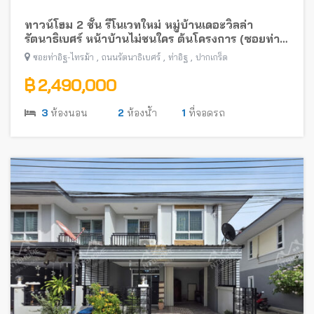
ทาวน์โฮม 2 ชั้น รีโนเวทใหม่ หมู่บ้านเดอะวิลล่า
รัตนาธิเบศร์ หน้าบ้านไม่ชนใคร ต้นโครงการ (ซอยท่า
อิฐ-ไทรม้า) พร้อมอยู่ ใกล้รถไฟฟ้าสายสีม่วง
,
,
,
ซอยท่าอิฐ-ไทรม้า
ถนนรัตนาธิเบศร์
ท่าอิฐ
ปากเกร็ด
฿ 2,490,000
3
ห้องนอน
2
ห้องน้ำ
1
ที่จอดรถ