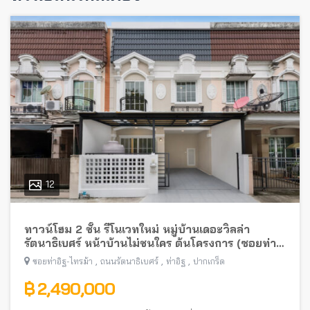
12
ทาวน์โฮม 2 ชั้น รีโนเวทใหม่ หมู่บ้านเดอะวิลล่า
รัตนาธิเบศร์ หน้าบ้านไม่ชนใคร ต้นโครงการ (ซอยท่า
อิฐ-ไทรม้า) พร้อมอยู่ ใกล้รถไฟฟ้าสายสีม่วง
,
,
,
ซอยท่าอิฐ-ไทรม้า
ถนนรัตนาธิเบศร์
ท่าอิฐ
ปากเกร็ด
฿ 2,490,000