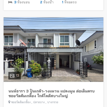
3
ห้องนอน
2
ห้องน้ำ
1
ที่จอดรถ
13
นนท์ธารา 3 ปิ่นเกล้า-วงแหวน แปลงมุม ต่อเติมครบ
ซอยวัดส้มเกลี้ยง ใกล้โลตัสบางใหญ่
,
,
ซอยวัดส้มเกลี้ยง
ปลายบาง
บางกรวย