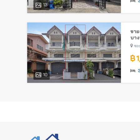
13
ขาย-
บางบ
ซอย
฿ 
10