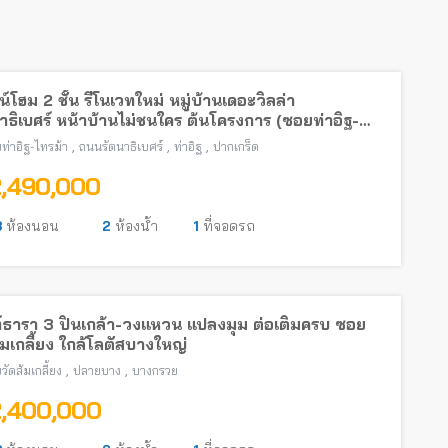
์โฮม 2 ชั้น รีโนเวทใหม่ หมู่บ้านเดอะวิลล่า
าธิเบศร์ หน้าบ้านไม่ชนใคร ต้นโครงการ (ซอยท่าอิฐ-
้า) พร้อมอยู่ ใกล้รถไฟฟ้าสายสีม่วง
,
,
,
ท่าอิฐ-ไทรม้า
ถนนรัตนาธิเบศร์
ท่าอิฐ
ปากเกร็ด
2,490,000
3
ห้องนอน
2
ห้องน้ำ
1
ที่จอดรถ
์ธารา 3 ปิ่นเกล้า-วงแหวน แปลงมุม ต่อเติมครบ ซอย
้มเกลี้ยง ใกล้โลตัสบางใหญ่
,
,
วัดส้มเกลี้ยง
ปลายบาง
บางกรวย
2,400,000