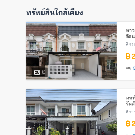
ทรัพย์สินใกล้เคียง
ทาวน
รัตน
ไทรม
ซอย
฿ 
12
นนท
วัดส
ซอย
฿ 