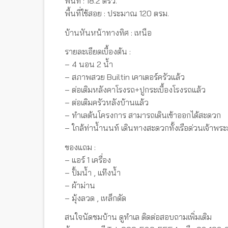
พื้นที่ : 18.2 ตรว.
พื้นที่ใช้สอย : ประมาณ 120 ตรม.
บ้านหันหน้าทางทิศ : เหนือ
รายละเอียดเบื้องต้น :
– 4 นอน 2 น้ำ
– สภาพสวย Builtin เคาเตอร์ครัวแล้ว
– ต่อเติมหลังคาโรงรถ+ปูกระเบื้องโรงรถแล้ว
– ต่อเติมครัวหลังบ้านแล้ว
– ทำเลต้นโครงการ สามารถเดินเข้าออกได้สะดวก
– ใกล้ท่าน้ำนนท์ เดินทางสะดวกทั้งเรือด่วนเจ้าพร
ของแถม :
– แอร์ 1 เครื่อง
– ปั้มน้ำ , แท๊งน้ำ
– ผ้าม่าน
– มุ้งลวด , เหล็กดัด
สนใจนัดชมบ้าน ดูทำเล ติดต่อสอบถามเพิ่มเติม