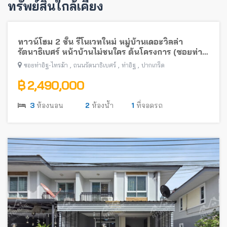
ทรัพย์สินใกล้เคียง
ทาวน์โฮม 2 ชั้น รีโนเวทใหม่ หมู่บ้านเดอะวิลล่า
รัตนาธิเบศร์ หน้าบ้านไม่ชนใคร ต้นโครงการ (ซอยท่า
อิฐ-ไทรม้า) พร้อมอยู่ ใกล้รถไฟฟ้าสายสีม่วง
,
,
,
ซอยท่าอิฐ-ไทรม้า
ถนนรัตนาธิเบศร์
ท่าอิฐ
ปากเกร็ด
฿ 2,490,000
3
ห้องนอน
2
ห้องน้ำ
1
ที่จอดรถ