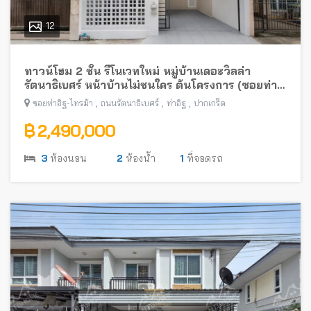
12
ทาวน์โฮม 2 ชั้น รีโนเวทใหม่ หมู่บ้านเดอะวิลล่า
รัตนาธิเบศร์ หน้าบ้านไม่ชนใคร ต้นโครงการ (ซอยท่า
อิฐ-ไทรม้า) พร้อมอยู่ ใกล้รถไฟฟ้าสายสีม่วง
,
,
,
ซอยท่าอิฐ-ไทรม้า
ถนนรัตนาธิเบศร์
ท่าอิฐ
ปากเกร็ด
฿ 2,490,000
3
ห้องนอน
2
ห้องน้ำ
1
ที่จอดรถ