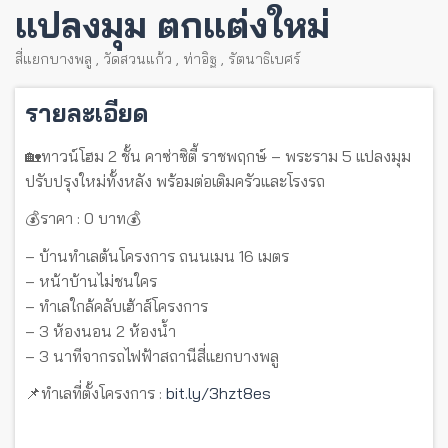
แปลงมุม ตกแต่งใหม่
สี่แยกบางพลู
,
วัดสวนแก้ว
,
ท่าอิฐ
,
รัตนาธิเบศร์
รายละเอียด
🏡ทาวน์โฮม 2 ชั้น คาซ่าซิตี้ ราชพฤกษ์ – พระราม 5 แปลงมุม
ปรับปรุงใหม่ทั้งหลัง พร้อมต่อเติมครัวและโรงรถ
💰ราคา : 0 บาท💰
– บ้านทำเลต้นโครงการ ถนนเมน 16 เมตร
– หน้าบ้านไม่ชนใคร
– ทำเลใกล้คลับเฮ้าส์โครงการ
– 3 ห้องนอน 2 ห้องน้ำ
– 3 นาทีจากรถไฟฟ้าสถานีสี่แยกบางพลู
📌ทำเลที่ตั้งโครงการ :
bit.ly/3hzt8es