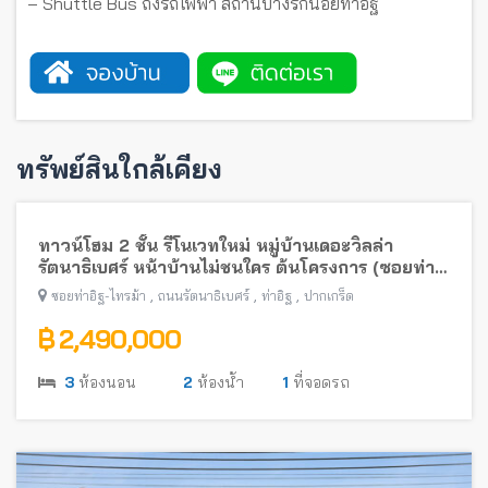
– Shuttle Bus ถึงรถไฟฟ้า สถานีบางรักน้อยท่าอิฐ
ทรัพย์สินใกล้เคียง
ทาวน์โฮม 2 ชั้น รีโนเวทใหม่ หมู่บ้านเดอะวิลล่า
รัตนาธิเบศร์ หน้าบ้านไม่ชนใคร ต้นโครงการ (ซอยท่า
อิฐ-ไทรม้า) พร้อมอยู่ใกล้รถไฟฟ้าสายสีม่วง
,
,
,
ซอยท่าอิฐ-ไทรม้า
ถนนรัตนาธิเบศร์
ท่าอิฐ
ปากเกร็ด
฿ 2,490,000
3
ห้องนอน
2
ห้องน้ำ
1
ที่จอดรถ