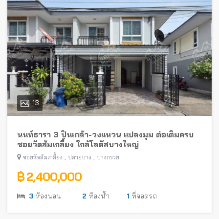
13
นนท์ธารา 3 ปิ่นเกล้า-วงแหวน แปลงมุม ต่อเติมครบ
ซอยวัดส้มเกลี้ยง ใกล้โลตัสบางใหญ่
,
,
ซอยวัดส้มเกลี้ยง
ปลายบาง
บางกรวย
฿ 2,400,000
3
ห้องนอน
2
ห้องน้ำ
1
ที่จอดรถ