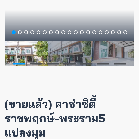
(ขายแล้ว) คาซ่าซิตี้
ราชพฤกษ์-พระราม5
แปลงมุม