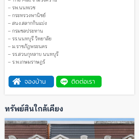
– รพ.นนทเวช
– กระทรวงพานิชย์
– สนง.สลากกินแบ่ง
– กรมชลประทาน
– รร.นนทบุรี วิทยาลัย
– ม.ราชภัฎพระนคร
– รร.สวนกุหลาบ นนทบุรี
– ร.พ.เกษมราษฎร์
ทรัพย์สินใกล้เคียง