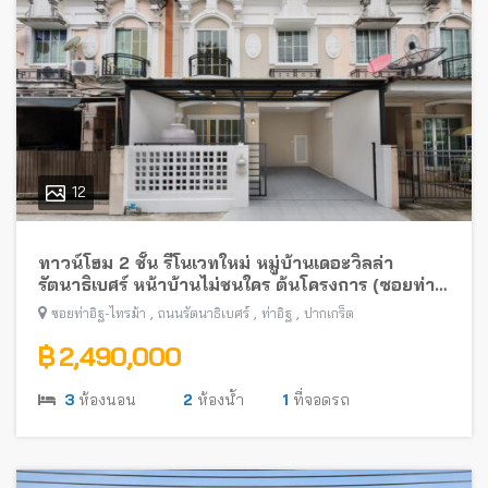
12
ทาวน์โฮม 2 ชั้น รีโนเวทใหม่ หมู่บ้านเดอะวิลล่า
รัตนาธิเบศร์ หน้าบ้านไม่ชนใคร ต้นโครงการ (ซอยท่า
อิฐ-ไทรม้า) พร้อมอยู่ ใกล้รถไฟฟ้าสายสีม่วง
,
,
,
ซอยท่าอิฐ-ไทรม้า
ถนนรัตนาธิเบศร์
ท่าอิฐ
ปากเกร็ด
฿ 2,490,000
3
ห้องนอน
2
ห้องน้ำ
1
ที่จอดรถ