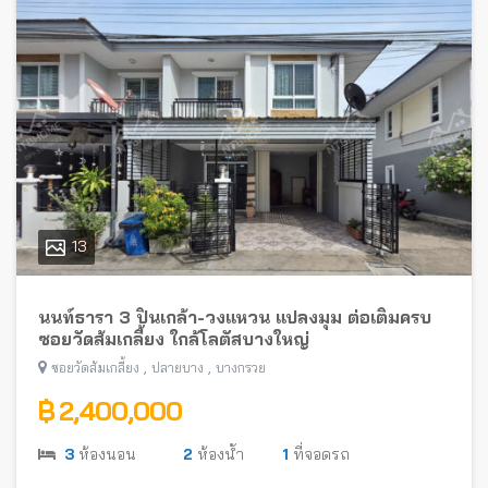
13
นนท์ธารา 3 ปิ่นเกล้า-วงแหวน แปลงมุม ต่อเติมครบ
ซอยวัดส้มเกลี้ยง ใกล้โลตัสบางใหญ่
,
,
ซอยวัดส้มเกลี้ยง
ปลายบาง
บางกรวย
฿ 2,400,000
3
ห้องนอน
2
ห้องน้ำ
1
ที่จอดรถ