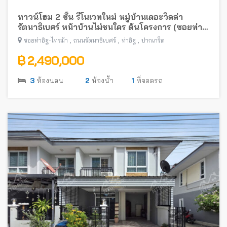
ทาวน์โฮม 2 ชั้น รีโนเวทใหม่ หมู่บ้านเดอะวิลล่า
รัตนาธิเบศร์ หน้าบ้านไม่ชนใคร ต้นโครงการ (ซอยท่า
อิฐ-ไทรม้า) พร้อมอยู่ ใกล้รถไฟฟ้าสายสีม่วง
,
,
,
ซอยท่าอิฐ-ไทรม้า
ถนนรัตนาธิเบศร์
ท่าอิฐ
ปากเกร็ด
฿ 2,490,000
3
ห้องนอน
2
ห้องน้ำ
1
ที่จอดรถ