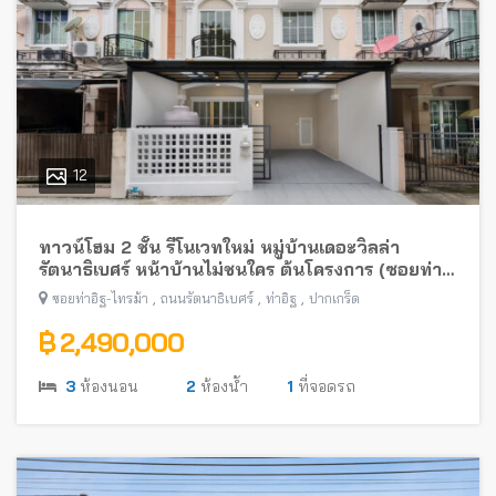
12
ทาวน์โฮม 2 ชั้น รีโนเวทใหม่ หมู่บ้านเดอะวิลล่า
รัตนาธิเบศร์ หน้าบ้านไม่ชนใคร ต้นโครงการ (ซอยท่า
อิฐ-ไทรม้า) พร้อมอยู่ ใกล้รถไฟฟ้าสายสีม่วง
,
,
,
ซอยท่าอิฐ-ไทรม้า
ถนนรัตนาธิเบศร์
ท่าอิฐ
ปากเกร็ด
฿ 2,490,000
3
ห้องนอน
2
ห้องน้ำ
1
ที่จอดรถ