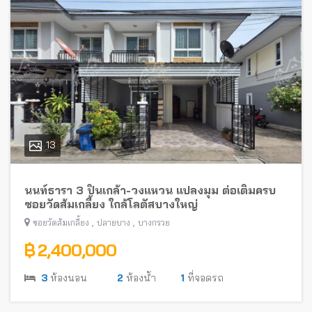
13
นนท์ธารา 3 ปิ่นเกล้า-วงแหวน แปลงมุม ต่อเติมครบ
ซอยวัดส้มเกลี้ยง ใกล้โลตัสบางใหญ่
,
,
ซอยวัดส้มเกลี้ยง
ปลายบาง
บางกรวย
฿ 2,400,000
3
ห้องนอน
2
ห้องน้ำ
1
ที่จอดรถ