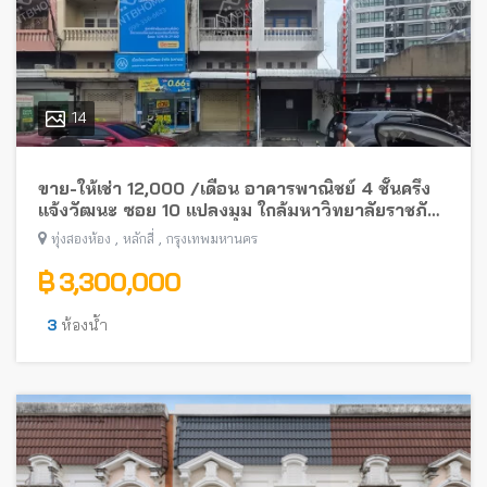
14
ขาย-ให้เช่า 12,000 /เดือน อาคารพาณิชย์ 4 ชั้นครึ่ง
แจ้งวัฒนะ ซอย 10 แปลงมุม ใกล้มหาวิทยาลัยราชภัฏ
พระนคร
,
,
ทุ่งสองห้อง
หลักสี่
กรุงเทพมหานคร
฿ 3,300,000
3
ห้องน้ำ