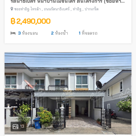
รัตนาธิเบศร์ หน้าบ้านไม่ชนใคร ต้นโครงการ (ซอยท่า
อิฐ-ไทรม้า) พร้อมอยู่ ใกล้รถไฟฟ้าสายสีม่วง
,
,
,
ซอยท่าอิฐ-ไทรม้า
ถนนรัตนาธิเบศร์
ท่าอิฐ
ปากเกร็ด
฿ 2,490,000
3
ห้องนอน
2
ห้องน้ำ
1
ที่จอดรถ
13