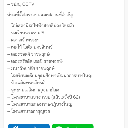
– รปภ., CCTV
ทำเลที่ตั้งโครงการ และสถานที่สำคัญ
– ใกล้สถานีรถไฟฟ้าสายสีม่วง ไทรม้า
– วงเวียนพระราม 5
– ตลาดเจ้าพระยา
– เทสโก้ โลตัส นครอินทร์
– เดอะวอลค์ ราชพฤกษ์
– เดอะคริสตัล เอสบี ราชพฤกษ์
– มหาวิทยาลัย ราชพฤกษ์
– โรงเรียนเตรียมอุดมศีกษาพัฒนาการบางใหญ่
– วัดเฉลิมพระเกียรติ
– อุทยานเฉลิมกาญจนาภิเษก
– โรงพยาบาลบางกรวย (แล้วเสร็จปี 62)
– โรงพยาบาลเกษมราษรฎ์บางใหญ่
– โรงพยาบาลการุญเวช