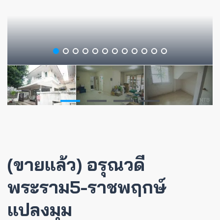
(ขายแล้ว) อรุณวดี
พระราม5-ราชพฤกษ์
แปลงมุม