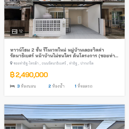
12
ทาวน์โฮม 2 ชั้น รีโนเวทใหม่ หมู่บ้านเดอะวิลล่า
รัตนาธิเบศร์ หน้าบ้านไม่ชนใคร ต้นโครงการ (ซอยท่า
อิฐ-ไทรม้า) พร้อมอยู่ ใกล้รถไฟฟ้าสายสีม่วง
,
,
,
ซอยท่าอิฐ-ไทรม้า
ถนนรัตนาธิเบศร์
ท่าอิฐ
ปากเกร็ด
฿ 2,490,000
3
ห้องนอน
2
ห้องน้ำ
1
ที่จอดรถ