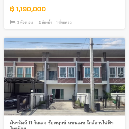
฿ 1,190,000
3
ห้องนอน
2
ห้องน้ำ
1
ที่จอดรถ
สิวารัตน์ 11 วิลเลจ ชัยพฤกษ์ ถนนเมน ใกล้การไฟฟ้า
ไทรน้อย