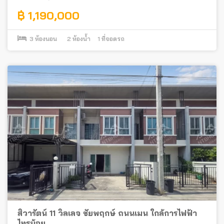
฿ 1,190,000
3
ห้องนอน
2
ห้องน้ำ
1
ที่จอดรถ
สิวารัตน์ 11 วิลเลจ ชัยพฤกษ์ ถนนเมน ใกล้การไฟฟ้า
ไทรน้อย