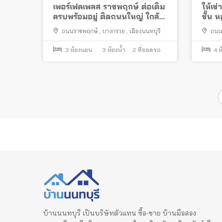
เพอร์เฟคเพลส ราชพฤกษ์ ต่อเติม
ให้เช
ครบพร้อมอยู่ ติดถนนใหญ่ ใกล้
ชั้น ห
วงเวียนพระราม 5
เติมค
ถนนราชพฤกษ์
,
บางกรวย
,
เมืองนนทบุรี
ถนนร
ใหญ่ร
3
ห้องนอน
3
ห้องน้ำ
2
ที่จอดรถ
4
ห
Posts
pagination
บ้านนนทบุรี เป็นบริษัทตัวแทน ซื้อ-ขาย บ้านมือสอง