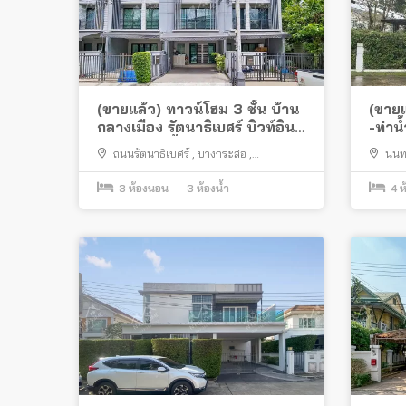
(ขายแล้ว) ทาวน์โฮม 3 ชั้น บ้าน
(ขายแ
กลางเมือง รัตนาธิเบศร์ บิวท์อิน
-ท่า
เฟอร์นิเจอร์ทั้งหลังพร้อมอยู่
บดินท
ถนนรัตนาธิเบศร์
,
บางกระสอ
,
นนทบ
เมืองนนทบุรี
กร่าง
,
เ
3
ห้องนอน
3
ห้องน้ำ
4
ห