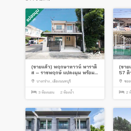
(ขายแล้ว) พฤกษาทาวน์ พาราดิ
(ขายแ
ส – ราชพฤกษ์ แปลงมุม พร้อม
57 ติ
อยู่
อยู่
บางกร่าง
,
เมืองนนทบุรี
ซอยเ
3
ห้องนอน
2
ห้องน้ำ
2
ห