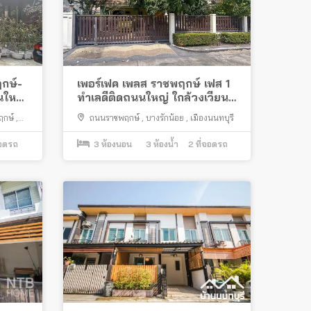
กษ์-
เพอร์เฟค เพลส ราชพฤกษ์ เฟส 1
นใหญ่
ทำเลดีติดถนนใหญ่ ใกล้วงเวียน
พระราม 5
ฤกษ์
,
ถนนราชพฤกษ์
,
บางรักน้อย
,
เมืองนนทบุรี
จอดรถ
3
ห้องนอน
3
ห้องน้ำ
2
ที่จอดรถ