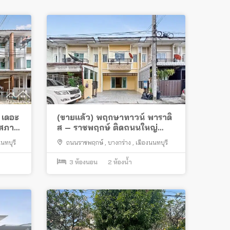
 เดอะ
(ขายแล้ว) พฤกษาทาวน์ พาราดิ
5 สภาพ
ส – ราชพฤกษ์ ติดถนนใหญ่
พร้อมอยู่ใกล้รถไฟฟ้า
นทบุรี
ถนนราชพฤกษ์
,
บางกร่าง
,
เมืองนนทบุรี
3
ห้องนอน
2
ห้องน้ำ