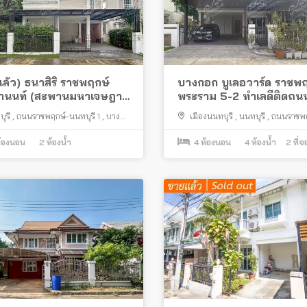
ล้ว) ธนาสิริ ราชพฤกษ์
บางกอก บูเลอวาร์ด ราชพฤ
น้ำนนท์ (สะพานมหาเจษฎา
พระราม 5-2 ทำเลดีติดถน
ร) ติดถนน สภาพพร้อมอยู่
ราชพฤกษ์ พร้อมอยู่
ุรี
,
ถนนราชพฤกษ์-นนทบุรี 1
,
บาง
เมืองนนทบุรี
,
นนทบุรี
,
ถนนราชพ
มืองนนทบุรี
บางกร่าง
้องนอน
2
ห้องน้ำ
4
ห้องนอน
4
ห้องน้ำ
2
ที่