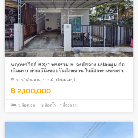
พฤกษาวิลล์ 63/1 พระราม 5-วงศ์สว่าง แปลงมุม ต่อ
เติมครบ ทำเลดีในซอยวัดสังฆทาน ใกล้สะพานพระราม
5
ซอยวัดสังฆทาน
,
บางไผ่
,
เมืองนนทบุรี
฿ 2,100,000
3
ห้องนอน
2
ห้องน้ำ
1
ที่จอดรถ