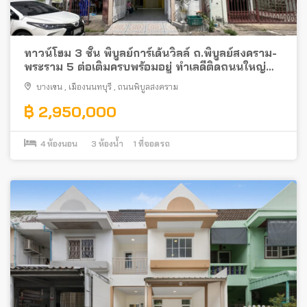
ทาวน์โฮม 3 ชั้น พิบูลย์การ์เด้นวิลล์ ถ.พิบูลย์สงคราม-
พระราม 5 ต่อเติมครบพร้อมอยู่ ทำเลดีติดถนนใหญ่
ใกล้รถไฟฟ้า
บางเขน
,
เมืองนนทบุรี
,
ถนนพิบูลสงคราม
฿ 2,950,000
4
ห้องนอน
3
ห้องน้ำ
1
ที่จอดรถ